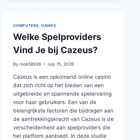
И
ИГРЫ
COMPUTERS, GAMES
Welke Spelproviders
Vind Je bij Cazeus?
By
rook58936
July 15, 2026
Cazeus is een opkomend online casino
dat zich richt op het bieden van een
uitgebreide en spannende spelervaring
voor haar gebruikers. Een van de
belangrijkste factoren die bijdragen aan
de aantrekkingskracht van Cazeus is de
verscheidenheid aan spelproviders die
het platform aanbiedt. In deze studie