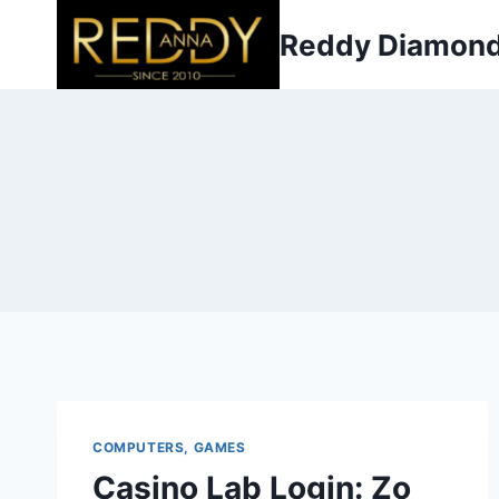
Skip
Reddy Diamon
to
content
COMPUTERS, GAMES
Casino Lab Login: Zo