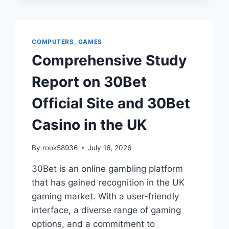
БРЕНДІВ
СПРИЯЄ
РОЗВИТКУ
КРАЇНИ
COMPUTERS, GAMES
Comprehensive Study
Report on 30Bet
Official Site and 30Bet
Casino in the UK
By
rook58936
July 16, 2026
30Bet is an online gambling platform
that has gained recognition in the UK
gaming market. With a user-friendly
interface, a diverse range of gaming
options, and a commitment to