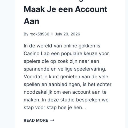
Maak Je een Account
Aan
By
rook58936
July 20, 2026
In de wereld van online gokken is
Casino Lab een populaire keuze voor
spelers die op zoek zijn naar een
spannende en veilige speelervaring.
Voordat je kunt genieten van de vele
spellen en aanbiedingen, is het echter
noodzakelijk om een account aan te
maken. In deze studie bespreken we
stap voor stap hoe je een…
CASINO
READ MORE
LAB