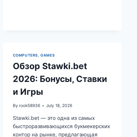
LA
FUNCIÓN
HOLD
AND
WIN
EN
LAS
TRAGAMONEDAS?
COMPUTERS, GAMES
Обзор Stawki.bet
2026: Бонусы, Ставки
и Игры
By
rook58936
July 18, 2026
Stawki.bet — это одна из самых
быстроразвивающихся букмекерских
контор на рынке, предлагающая