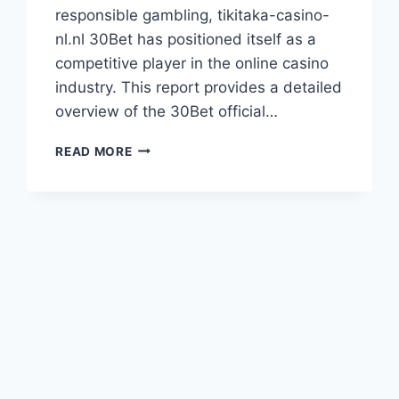
responsible gambling, tikitaka-casino-
nl.nl 30Bet has positioned itself as a
competitive player in the online casino
industry. This report provides a detailed
overview of the 30Bet official…
COMPREHENSIVE
READ MORE
STUDY
REPORT
ON
30BET
OFFICIAL
SITE
AND
30BET
CASINO
IN
THE
UK