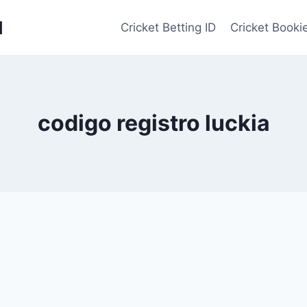
d
Cricket Betting ID
Cricket Bookie
codigo registro luckia