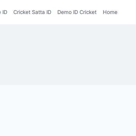
 ID
Cricket Satta ID
Demo ID Cricket
Home