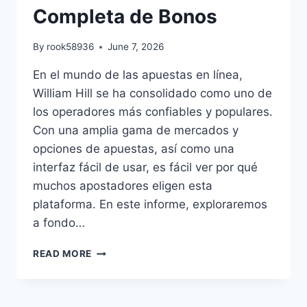
Completa de Bonos
By
rook58936
June 7, 2026
En el mundo de las apuestas en línea,
William Hill se ha consolidado como uno de
los operadores más confiables y populares.
Con una amplia gama de mercados y
opciones de apuestas, así como una
interfaz fácil de usar, es fácil ver por qué
muchos apostadores eligen esta
plataforma. En este informe, exploraremos
a fondo…
CÓDIGO
READ MORE
PROMOCIONAL
WILLIAM
HILL