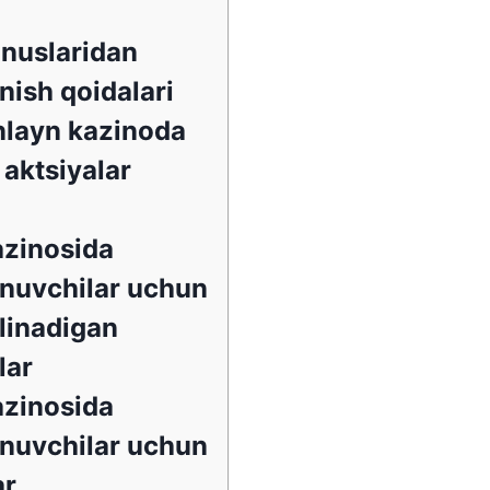
nuslaridan
nish qoidalari
nlayn kazinoda
aktsiyalar
azinosida
nuvchilar uchun
ilinadigan
lar
azinosida
nuvchilar uchun
ar