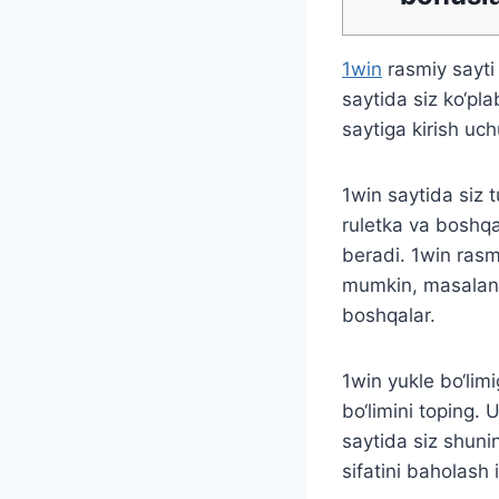
1win
rasmiy sayti 
saytida siz ko‘pla
saytiga kirish uch
1win saytida siz t
ruletka va boshqal
beradi. 1win rasm
mumkin, masalan, 
boshqalar.
1win yukle bo‘limi
bo‘limini toping. 
saytida siz shunin
sifatini baholash 