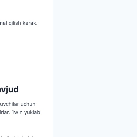
l qilish kerak.
avjud
nuvchilar uchun
rlar. 1win yuklab