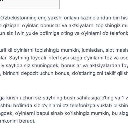
O‘zbekistonning eng yaxshi onlayn kazinolaridan biri hi
b qiziqarli o‘yinlar, bonuslar va aktsiyalarni topishingiz 
un siz 1win yukle bo‘limiga o‘ting va o‘yinlarni o‘z telefon
urli xil o‘yinlarni topishingiz mumkin, jumladan, slot mashi
ar. Saytning foydali interfeysi sizga o‘yinlarni tez va os
iy saytida siz shuningdek, bonuslar va aktsiyalardan fo
birinchi depozit uchun bonus, do‘stlaringizni taklif qil
ga kirish uchun siz saytning bosh sahifasiga o‘ting va 1 
Ushbu bo‘limda siz o‘yinlarni o‘z telefonizga yuklab olish
gdek, o‘yinlarni bepul sinab ko‘rishingiz mumkin, bu sizg
imkonini beradi.