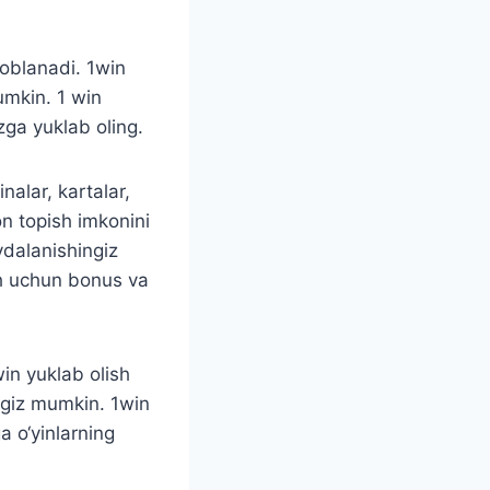
soblanadi. 1win
mumkin. 1 win
izga yuklab oling.
nalar, kartalar,
on topish imkonini
ydalanishingiz
ish uchun bonus va
win yuklab olish
ingiz mumkin. 1win
a o‘yinlarning