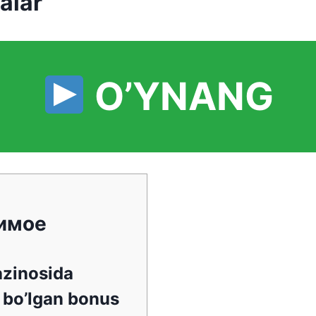
alar
O’YNANG
имое
azinosida
 bo’lgan bonus