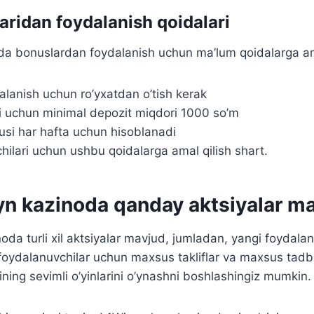
aridan foydalanish qoidalari
da bonuslardan foydalanish uchun ma’lum qoidalarga ama
lanish uchun ro’yxatdan o’tish kerak
i uchun minimal depozit miqdori 1000 so’m
si har hafta uchun hisoblanadi
hilari uchun ushbu qoidalarga amal qilish shart.
yn kazinoda qanday aktsiyalar m
oda turli xil aktsiyalar mavjud, jumladan, yangi foydala
foydalanuvchilar uchun maxsus takliflar va maxsus tadbi
’zining sevimli o’yinlarini o’ynashni boshlashingiz mumkin.