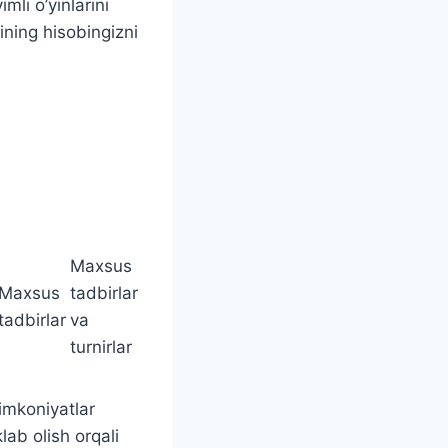
mli o’yinlarini
zining hisobingizni
Maxsus
Maxsus
tadbirlar
tadbirlar
va
turnirlar
 imkoniyatlar
lab olish orqali