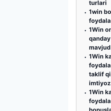
turlari
1win bo
foydala
1Win o
qanday 
mavjud
1Win k
foydala
taklif q
imtiyoz
1Win k
foydala
bonusl