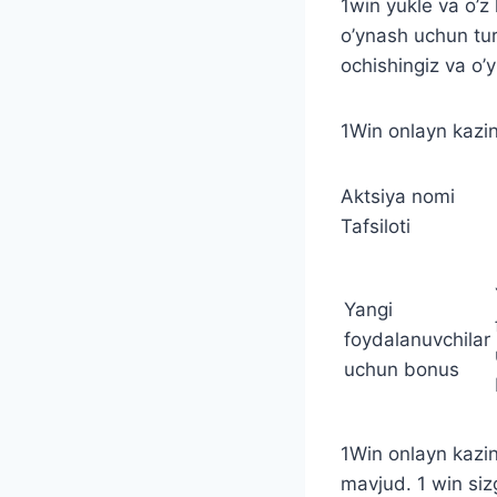
1win yukle va o’z 
o’ynash uchun turl
ochishingiz va o’
1Win onlayn kazin
Aktsiya nomi
Tafsiloti
Yangi
foydalanuvchilar
uchun bonus
1Win onlayn kazino
mavjud. 1 win sizg