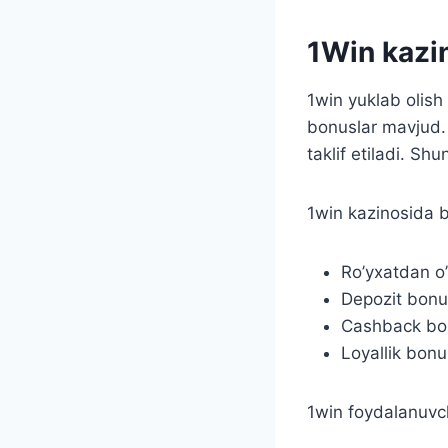
1Win kazin
1win yuklab olish 
bonuslar mavjud. 
taklif etiladi. S
1win kazinosida bo
Ro’yxatdan o’
Depozit bonu
Cashback bo
Loyallik bonu
1win foydalanuvc