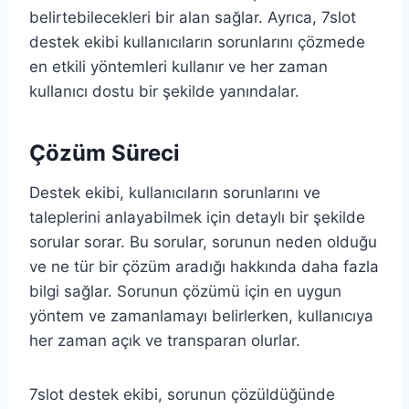
belirtebilecekleri bir alan sağlar. Ayrıca, 7slot
destek ekibi kullanıcıların sorunlarını çözmede
en etkili yöntemleri kullanır ve her zaman
kullanıcı dostu bir şekilde yanındalar.
Çözüm Süreci
Destek ekibi, kullanıcıların sorunlarını ve
taleplerini anlayabilmek için detaylı bir şekilde
sorular sorar. Bu sorular, sorunun neden olduğu
ve ne tür bir çözüm aradığı hakkında daha fazla
bilgi sağlar. Sorunun çözümü için en uygun
yöntem ve zamanlamayı belirlerken, kullanıcıya
her zaman açık ve transparan olurlar.
7slot destek ekibi, sorunun çözüldüğünde