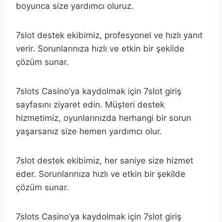
boyunca size yardımcı oluruz.
7slot destek ekibimiz, profesyonel ve hızlı yanıt
verir. Sorunlarınıza hızlı ve etkin bir şekilde
çözüm sunar.
7slots Casino’ya kaydolmak için 7slot giriş
sayfasını ziyaret edin. Müşteri destek
hizmetimiz, oyunlarınızda herhangi bir sorun
yaşarsanız size hemen yardımcı olur.
7slot destek ekibimiz, her saniye size hizmet
eder. Sorunlarınıza hızlı ve etkin bir şekilde
çözüm sunar.
7slots Casino’ya kaydolmak için 7slot giriş