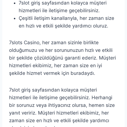
7slot giriş sayfasından kolayca müşteri
hizmetleri ile iletişime geçebilirsiniz.
Çeşitli iletişim kanallarıyla, her zaman size
en hızlı ve etkili şekilde yardımcı oluruz.
7slots Casino, her zaman sizinle birlikte
olduğumuzu ve her sorununuzun hızlı ve etkili
bir şekilde çözüldüğünü garanti ederiz. Müşteri
hizmetleri ekibimiz, her zaman size en iyi
şekilde hizmet vermek için buradaydı.
7slot giriş sayfasından kolayca müşteri
hizmetleri ile iletişime geçebilirsiniz. Herhangi
bir sorunuz veya ihtiyacınız olursa, hemen size
yanıt veririz. Müşteri hizmetleri ekibimiz, her
zaman size en hızlı ve etkili şekilde yardımcı