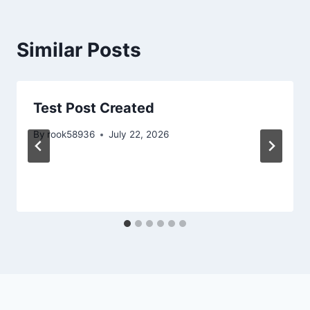
Similar Posts
Test Post Created
By
rook58936
July 22, 2026