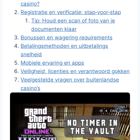
casino?
Registratie en verificatie: stap‑voor‑stap
Tip: Houd een scan of foto van je
documenten klaar
Bonussen en wagering requirements
Betalingsmethoden en uitbetalings
snelheid
Mobiele ervaring en apps
Veiligheid, licenties en verantwoord gokken
Veelgestelde vragen over buitenlandse
casino’s