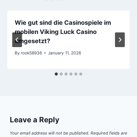
Wie gut sind die Casinospiele im
mobilen Viking Luck Casino
umgesetzt?
By
rook58936
January 11, 2026
Leave a Reply
Your email address will not be published.
Required fields are