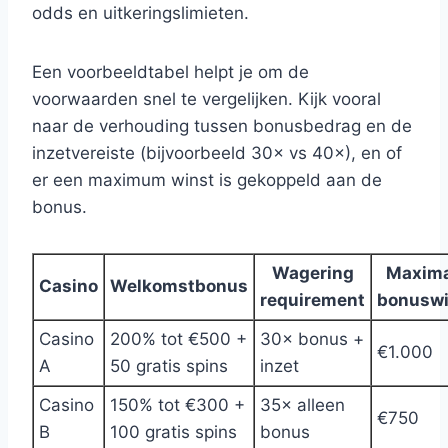
odds en uitkeringslimieten.
Een voorbeeldtabel helpt je om de
voorwaarden snel te vergelijken. Kijk vooral
naar de verhouding tussen bonusbedrag en de
inzetvereiste (bijvoorbeeld 30× vs 40×), en of
er een maximum winst is gekoppeld aan de
bonus.
Wagering
Maxima
Casino
Welkomstbonus
requirement
bonuswi
Casino
200% tot €500 +
30× bonus +
€1.000
A
50 gratis spins
inzet
Casino
150% tot €300 +
35× alleen
€750
B
100 gratis spins
bonus