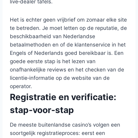
live‑dealer tafels.
Het is echter geen vrijbrief om zomaar elke site
te betreden. Je moet letten op de reputatie, de
beschikbaarheid van Nederlandse
betaalmethoden en of de klantenservice in het
Engels of Nederlands goed bereikbaar is. Een
goede eerste stap is het lezen van
onafhankelijke reviews en het checken van de
licentie‑informatie op de website van de
operator.
Registratie en verificatie:
stap‑voor‑stap
De meeste buitenlandse casino’s volgen een
soortgelijk registratieproces: eerst een