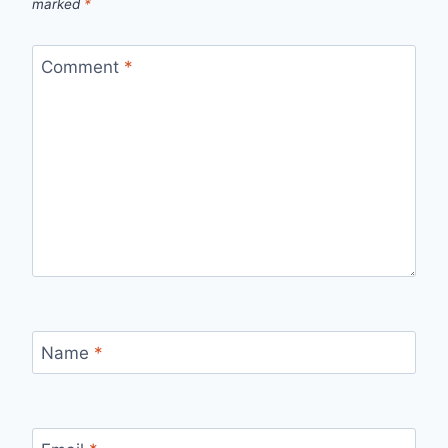
marked
*
Comment
*
Name
*