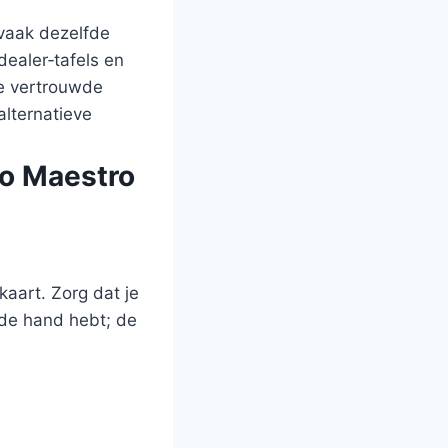
 vaak dezelfde
 dealer‑tafels en
e vertrouwde
alternatieve
no Maestro
kaart. Zorg dat je
 de hand hebt; de