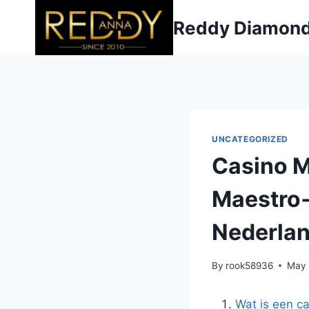
Skip
Reddy Diamon
to
content
UNCATEGORIZED
Casino M
Maestro‑
Nederlan
By
rook58936
May 
Wat is een c