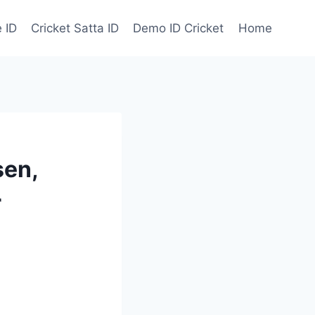
 ID
Cricket Satta ID
Demo ID Cricket
Home
sen,
r