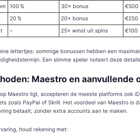
om
100 %
30× bonus
€500
20 %
20× bonus
€250
t
–
25× winst uit spins
€100
kleine lettertjes: sommige bonussen hebben een maximal
ldigheidstermijn. Een slimme speler noteert deze details
hoden: Maestro en aanvullende 
op Maestro ligt, accepteren de meeste platforms ook iD
ets zoals PayPal of Skrill. Het voordeel van Maestro is d
ening betaalt, zonder extra accounts aan te maken.
rvaring, houd rekening met: