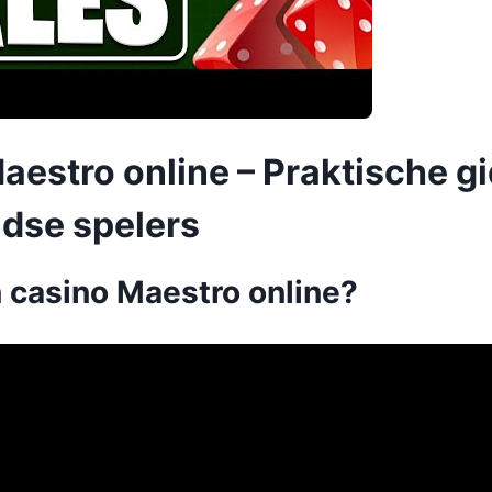
aestro online – Praktische g
dse spelers
n casino Maestro online?