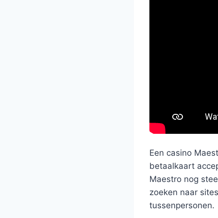
Een casino Maestr
betaalkaart accep
Maestro nog stee
zoeken naar site
tussenpersonen.