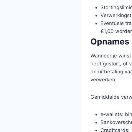
Stortingslimi
Verwerkingsti
Eventuele tr
€1,00 worde
Opnames e
Wanneer je winst 
hebt gestort, of 
de uitbetaling va
verwerken.
Gemiddelde verwe
e‑wallets: b
Bankoverschr
Creditcards: