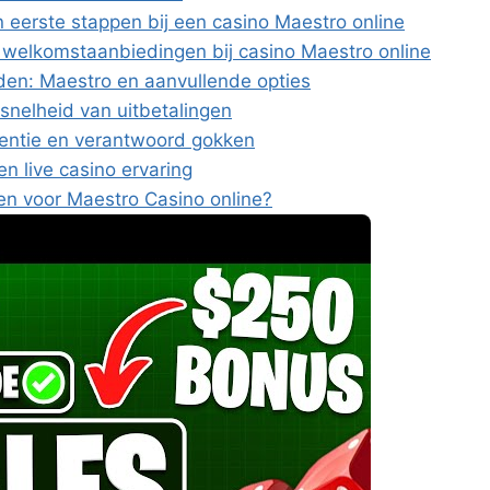
n eerste stappen bij een casino Maestro online
welkomstaanbiedingen bij casino Maestro online
en: Maestro en aanvullende opties
nelheid van uitbetalingen
icentie en verantwoord gokken
n live casino ervaring
n voor Maestro Casino online?