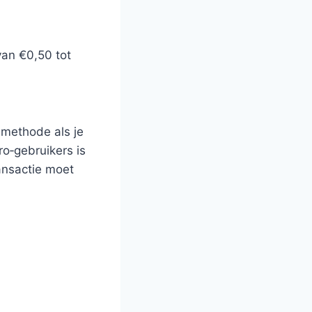
van €0,50 tot
 methode als je
ro‑gebruikers is
ransactie moet