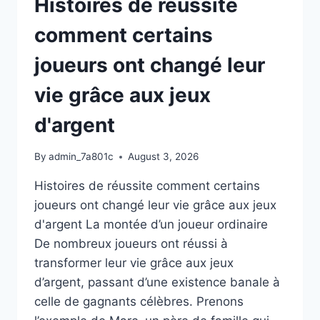
Histoires de réussite
AL
CASINÒ
comment certains
joueurs ont changé leur
vie grâce aux jeux
d'argent
By
admin_7a801c
August 3, 2026
Histoires de réussite comment certains
joueurs ont changé leur vie grâce aux jeux
d'argent La montée d’un joueur ordinaire
De nombreux joueurs ont réussi à
transformer leur vie grâce aux jeux
d’argent, passant d’une existence banale à
celle de gagnants célèbres. Prenons