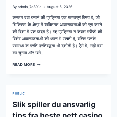
By
admin_7a801c
August 5, 2026
कस्टम दवा बनाने की प्रक्रिया एक महत्वपूर्ण विषय है, जो
चिकित्सा के क्षेत्र में व्यक्तिगत आवश्यकताओं को पूरा करने
की दिशा में एक कदम है। यह प्रक्रिया न केवल मरीजों की
विशेष आवश्यकताओं को ध्यान में रखती है, बल्कि उनके
स्वास्थ्य के प्रति प्रतिबद्धता भी दर्शाती है। ऐसे में, सही दवा
का चुनाव और उसे…
कस्टम
READ MORE
दवा
बनाने
की
प्रक्रिया:
आपकी
PUBLIC
जरूरतों
के
Slik spiller du ansvarlig
अनुसार
tips fra beste nett casino