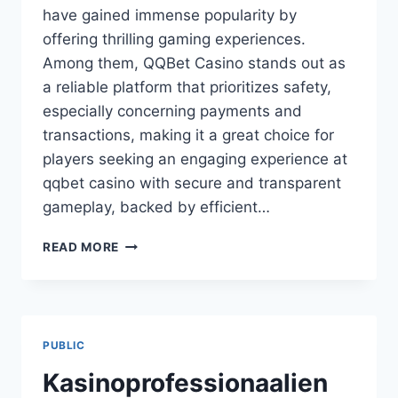
have gained immense popularity by
offering thrilling gaming experiences.
Among them, QQBet Casino stands out as
a reliable platform that prioritizes safety,
especially concerning payments and
transactions, making it a great choice for
players seeking an engaging experience at
qqbet casino with secure and transparent
gameplay, backed by efficient…
HOW
READ MORE
QQBET
CASINO
ENSURES
SAFETY:
TRUSTWORTHY
PUBLIC
PAYMENTS
AND
Kasinoprofessionaalien
QUICK