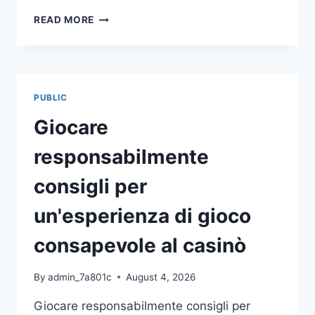
SCOMMESSE
READ MORE
ONLINE
O
OFFLINE
QUALE
SCEGLIERE
PUBLIC
PER
IL
Giocare
TUO
SUCCESSO
responsabilmente
consigli per
un'esperienza di gioco
consapevole al casinò
By
admin_7a801c
August 4, 2026
Giocare responsabilmente consigli per