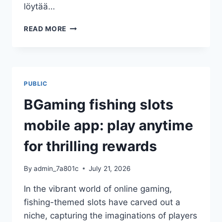
löytää…
ONLINE
READ MORE
JA
OFFLINE
PELAAMISEN
EROT
MIKÄ
PUBLIC
ON
SINUN
BGaming fishing slots
VALINTASI
mobile app: play anytime
for thrilling rewards
By
admin_7a801c
July 21, 2026
In the vibrant world of online gaming,
fishing-themed slots have carved out a
niche, capturing the imaginations of players