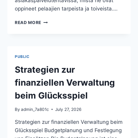
asiakaspalvelutehtävissä, mistä he ovat
oppineet pelaajien tarpeista ja toiveista….
KASINOPROFESSIONAALIEN
READ MORE
HAASTATTELUT
MITÄ
VOIMME
OPPIA
HEILTÄ
PUBLIC
Strategien zur
finanziellen Verwaltung
beim Glücksspiel
By
admin_7a801c
July 27, 2026
Strategien zur finanziellen Verwaltung beim
Glücksspiel Budgetplanung und Festlegung