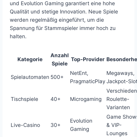
und Evolution Gaming garantiert eine hohe
Qualität und stetige Innovation. Neue Spiele
werden regelmäßig eingeführt, um die
Spannung für Stammspieler immer hoch zu
halten.
Anzahl
Kategorie
Top-Provider
Besonderhe
Spiele
NetEnt,
Megaways,
Spielautomaten
500+
PragmaticPlay
Jackpot-Slo
Verschiede
Tischspiele
40+
Microgaming
Roulette-
Varianten
Game Show
Evolution
Live-Casino
30+
& VIP-
Gaming
Lounges