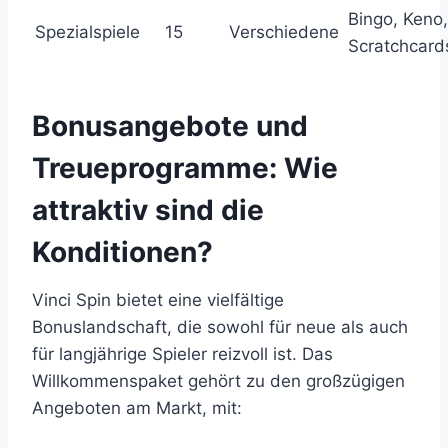
Bingo, Keno,
Spezialspiele
15
Verschiedene
Scratchcard
Bonusangebote und
Treueprogramme: Wie
attraktiv sind die
Konditionen?
Vinci Spin bietet eine vielfältige
Bonuslandschaft, die sowohl für neue als auch
für langjährige Spieler reizvoll ist. Das
Willkommenspaket gehört zu den großzügigen
Angeboten am Markt, mit: