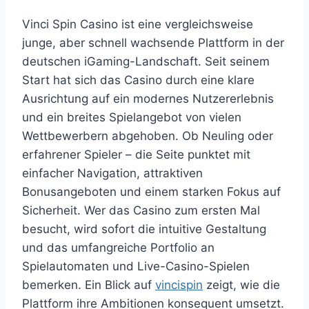
Vinci Spin Casino ist eine vergleichsweise
junge, aber schnell wachsende Plattform in der
deutschen iGaming-Landschaft. Seit seinem
Start hat sich das Casino durch eine klare
Ausrichtung auf ein modernes Nutzererlebnis
und ein breites Spielangebot von vielen
Wettbewerbern abgehoben. Ob Neuling oder
erfahrener Spieler – die Seite punktet mit
einfacher Navigation, attraktiven
Bonusangeboten und einem starken Fokus auf
Sicherheit. Wer das Casino zum ersten Mal
besucht, wird sofort die intuitive Gestaltung
und das umfangreiche Portfolio an
Spielautomaten und Live-Casino-Spielen
bemerken. Ein Blick auf
vincispin
zeigt, wie die
Plattform ihre Ambitionen konsequent umsetzt.