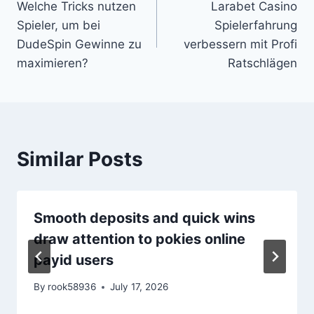
Welche Tricks nutzen
Larabet Casino
navigation
Spieler, um bei
Spielerfahrung
DudeSpin Gewinne zu
verbessern mit Profi
maximieren?
Ratschlägen
Similar Posts
Smooth deposits and quick wins
draw attention to pokies online
payid users
By
rook58936
July 17, 2026