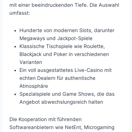
mit einer beeindruckenden Tiefe. Die Auswahl
umfasst:
Hunderte von modernen Slots, darunter
Megaways und Jackpot-Spiele
Klassische Tischspiele wie Roulette,
Blackjack und Poker in verschiedenen
Varianten
Ein voll ausgestattetes Live-Casino mit
echten Dealern für authentische
Atmosphäre
Spezialspiele und Game Shows, die das
Angebot abwechslungsreich halten
Die Kooperation mit führenden
Softwareanbietern wie NetEnt, Microgaming