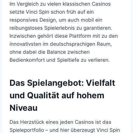
Im Vergleich zu vielen klassischen Casinos
setzte Vinci Spin schon früh auf ein
responsives Design, um auch mobil ein
reibungsloses Spielerlebnis zu garantieren.
Inzwischen gehört diese Plattform mit zu den
innovativsten im deutschsprachigen Raum,
ohne dabei die Balance zwischen
Bedienkomfort und Spieltiefe zu verlieren.
Das Spielangebot: Vielfalt
und Qualität auf hohem
Niveau
Das Herzstück eines jeden Casinos ist das
Spieleportfolio – und hier überzeugt Vinci Spin