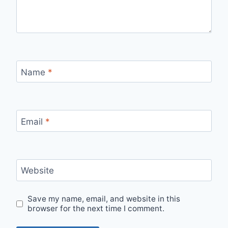
Name
*
Email
*
Website
Save my name, email, and website in this
browser for the next time I comment.