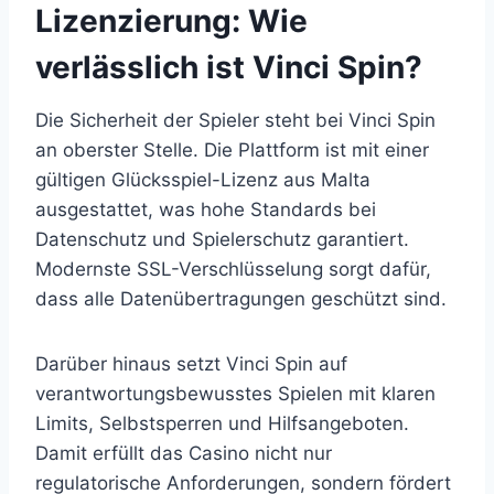
Lizenzierung: Wie
verlässlich ist Vinci Spin?
Die Sicherheit der Spieler steht bei Vinci Spin
an oberster Stelle. Die Plattform ist mit einer
gültigen Glücksspiel-Lizenz aus Malta
ausgestattet, was hohe Standards bei
Datenschutz und Spielerschutz garantiert.
Modernste SSL-Verschlüsselung sorgt dafür,
dass alle Datenübertragungen geschützt sind.
Darüber hinaus setzt Vinci Spin auf
verantwortungsbewusstes Spielen mit klaren
Limits, Selbstsperren und Hilfsangeboten.
Damit erfüllt das Casino nicht nur
regulatorische Anforderungen, sondern fördert