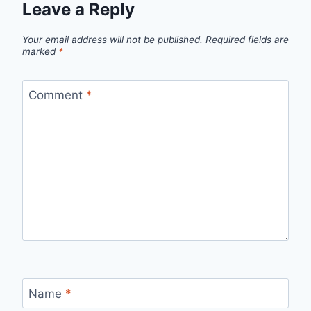
Leave a Reply
Your email address will not be published.
Required fields are
marked
*
Comment
*
Name
*