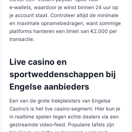
e‑wallets, waardoor je winst binnen 24 uur op
je account staat. Controleer altijd de minimale
en maximale opnamebedragen, want sommige
platforms hanteren een limiet van €2.000 per
transactie.
Live casino en
sportweddenschappen bij
Engelse aanbieders
Een van de grote trekpleisters van Engelse
Casino’s is het live casino‑segment. Hier kun je
in realtime spelen tegen echte dealers via een
gestreamde video‑feed. Populaire tafels zijn