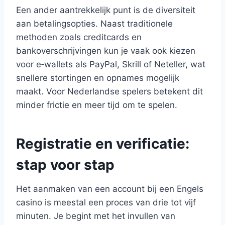
Een ander aantrekkelijk punt is de diversiteit
aan betalingsopties. Naast traditionele
methoden zoals creditcards en
bankoverschrijvingen kun je vaak ook kiezen
voor e‑wallets als PayPal, Skrill of Neteller, wat
snellere stortingen en opnames mogelijk
maakt. Voor Nederlandse spelers betekent dit
minder frictie en meer tijd om te spelen.
Registratie en verificatie:
stap voor stap
Het aanmaken van een account bij een Engels
casino is meestal een proces van drie tot vijf
minuten. Je begint met het invullen van