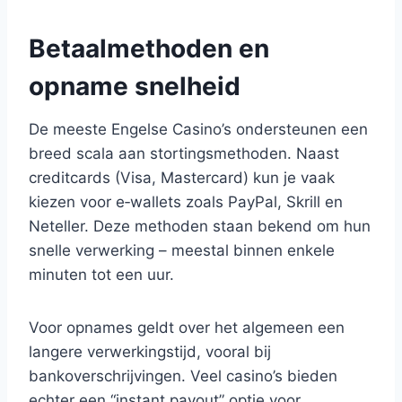
Betaalmethoden en
opname snelheid
De meeste Engelse Casino’s ondersteunen een
breed scala aan stortingsmethoden. Naast
creditcards (Visa, Mastercard) kun je vaak
kiezen voor e‑wallets zoals PayPal, Skrill en
Neteller. Deze methoden staan bekend om hun
snelle verwerking – meestal binnen enkele
minuten tot een uur.
Voor opnames geldt over het algemeen een
langere verwerkingstijd, vooral bij
bankoverschrijvingen. Veel casino’s bieden
echter een “instant payout” optie voor