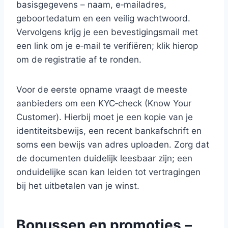
basisgegevens – naam, e‑mailadres,
geboortedatum en een veilig wachtwoord.
Vervolgens krijg je een bevestigingsmail met
een link om je e‑mail te verifiëren; klik hierop
om de registratie af te ronden.
Voor de eerste opname vraagt de meeste
aanbieders om een KYC‑check (Know Your
Customer). Hierbij moet je een kopie van je
identiteitsbewijs, een recent bankafschrift en
soms een bewijs van adres uploaden. Zorg dat
de documenten duidelijk leesbaar zijn; een
onduidelijke scan kan leiden tot vertragingen
bij het uitbetalen van je winst.
Bonussen en promoties –