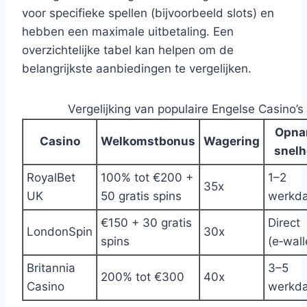
voor specifieke spellen (bijvoorbeeld slots) en
hebben een maximale uitbetaling. Een
overzichtelijke tabel kan helpen om de
belangrijkste aanbiedingen te vergelijken.
Vergelijking van populaire Engelse Casino’s
Opna
Casino
Welkomstbonus
Wagering
snelh
RoyalBet
100% tot €200 +
1–2
35x
UK
50 gratis spins
werkd
€150 + 30 gratis
Direct
LondonSpin
30x
spins
(e‑wall
Britannia
3–5
200% tot €300
40x
Casino
werkd