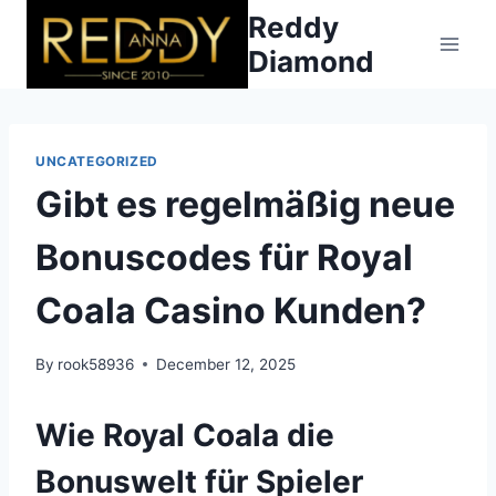
Skip
Reddy
to
Diamond
content
UNCATEGORIZED
Gibt es regelmäßig neue
Bonuscodes für Royal
Coala Casino Kunden?
By
rook58936
December 12, 2025
Wie Royal Coala die
Bonuswelt für Spieler