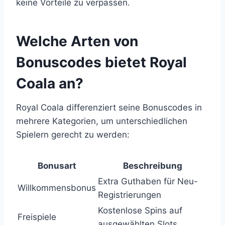
keine Vorteile zu verpassen.
Welche Arten von
Bonuscodes bietet Royal
Coala an?
Royal Coala differenziert seine Bonuscodes in
mehrere Kategorien, um unterschiedlichen
Spielern gerecht zu werden:
Bonusart
Beschreibung
Extra Guthaben für Neu-
Willkommensbonus
Registrierungen
Kostenlose Spins auf
Freispiele
ausgewählten Slots