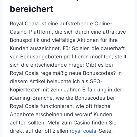
bereichert
Royal Coala ist eine aufstrebende Online-
Casino-Plattform, die sich durch eine attraktive
Bonuspolitik und vielfältige Aktionen für ihre
Kunden auszeichnet. Für Spieler, die dauerhaft
von Bonusangeboten profitieren möchten, stellt
sich die entscheidende Frage: Gibt es bei
Royal Coala regelmäßig neue Bonuscodes? In
diesem Artikel beleuchte ich als SEO-
Kopiertexter mit zehn Jahren Erfahrung in der
iGaming-Branche, wie die Bonuscodes bei
Royal Coala funktionieren, wie oft frische
Angebote erscheinen und worauf Kunden
achten sollten. Mehr zum Casino finden Sie
direkt auf der offiziellen
royal coala
-Seite.