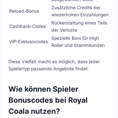
Zusätzliche Credits bei
Reload-Bonus
wiederholten Einzahlungen
Rückerstattung eines Teils
Cashback-Codes
der Verluste
Spezielle Boni für High
VIP-Exklusivcodes
Roller und Stammkunden
Diese Vielfalt macht es möglich, dass jeder
Spielertyp passende Angebote findet.
Wie können Spieler
Bonuscodes bei Royal
Coala nutzen?