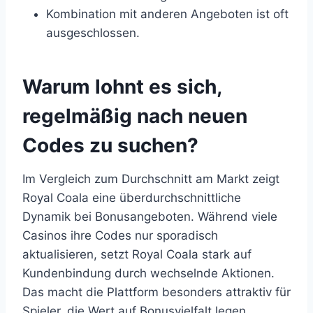
Kombination mit anderen Angeboten ist oft
ausgeschlossen.
Warum lohnt es sich,
regelmäßig nach neuen
Codes zu suchen?
Im Vergleich zum Durchschnitt am Markt zeigt
Royal Coala eine überdurchschnittliche
Dynamik bei Bonusangeboten. Während viele
Casinos ihre Codes nur sporadisch
aktualisieren, setzt Royal Coala stark auf
Kundenbindung durch wechselnde Aktionen.
Das macht die Plattform besonders attraktiv für
Spieler, die Wert auf Bonusvielfalt legen.