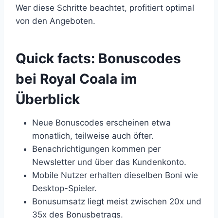
Wer diese Schritte beachtet, profitiert optimal
von den Angeboten.
Quick facts: Bonuscodes
bei Royal Coala im
Überblick
Neue Bonuscodes erscheinen etwa
monatlich, teilweise auch öfter.
Benachrichtigungen kommen per
Newsletter und über das Kundenkonto.
Mobile Nutzer erhalten dieselben Boni wie
Desktop-Spieler.
Bonusumsatz liegt meist zwischen 20x und
35x des Bonusbetrags.