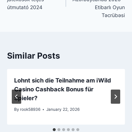
útmutató 2024
Etibarlı Oyun
Təcrübəsi
Similar Posts
Lohnt sich die Teilnahme am iWild
Casino Cashback Bonus für
Spieler?
By
rook58936
January 22, 2026