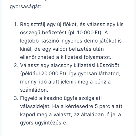
gyorsaságát:
Regisztrálj egy új fiókot, és válassz egy kis
összegű befizetést (pl. 10 000 Ft). A
legtöbb kaszinó ingyenes demo‑játékot is
kínál, de egy valódi befizetés után
ellenőrizheted a kifizetési folyamatot.
Válassz egy alacsony kifizetési küszöböt
(például 20 000 Ft). Így gyorsan láthatod,
mennyi idő alatt jelenik meg a pénz a
számládon.
Figyeld a kaszinó ügyfélszolgálati
válaszidejét. Ha a kérdésedre 5 perc alatt
kapod meg a választ, az általában jó jel a
gyors ügyintézésre.