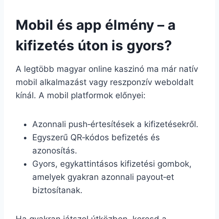
Mobil és app élmény – a
kifizetés úton is gyors?
A legtöbb magyar online kaszinó ma már natív
mobil alkalmazást vagy reszponzív weboldalt
kínál. A mobil platformok előnyei:
Azonnali push‑értesítések a kifizetésekről.
Egyszerű QR‑kódos befizetés és
azonosítás.
Gyors, egykattintásos kifizetési gombok,
amelyek gyakran azonnali payout‑et
biztosítanak.
Ha gyakran játszol útközben, keresd a