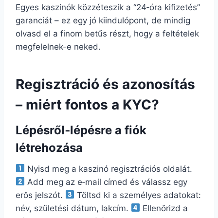
Egyes kaszinók közzéteszik a “24‑óra kifizetés”
garanciát – ez egy jó kiindulópont, de mindig
olvasd el a finom betűs részt, hogy a feltételek
megfelelnek-e neked.
Regisztráció és azonosítás
– miért fontos a KYC?
Lépésről‑lépésre a fiók
létrehozása
Nyisd meg a kaszinó regisztrációs oldalát.
Add meg az e‑mail címed és válassz egy
erős jelszót.
Töltsd ki a személyes adatokat:
név, születési dátum, lakcím.
Ellenőrizd a