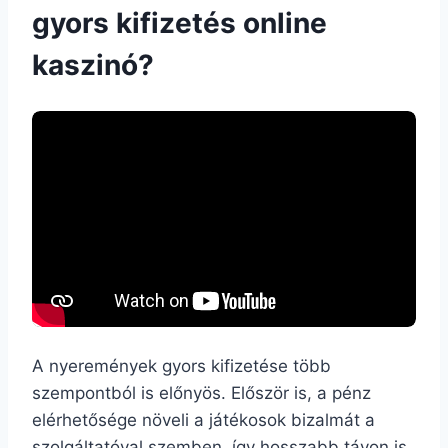
gyors kifizetés online
kaszinó?
A nyeremények gyors kifizetése több
szempontból is előnyös. Először is, a pénz
elérhetősége növeli a játékosok bizalmát a
szolgáltatóval szemben, így hosszabb távon is