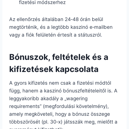
fizetési módszerhez
Az ellenőrzés általában 24‑48 órán belül
megtörténik, és a legtöbb kaszinó e‑mailben
vagy a fiók felületén értesít a státuszról.
Bónuszok, feltételek és a
kifizetések kapcsolata
A gyors kifizetés nem csak a fizetési módtól
függ, hanem a kaszinó bónuszfeltételeitől is. A
leggyakoribb akadály a „wagering
requirements” (megfordulási követelmény),
amely megköveteli, hogy a bónusz összege
többszörösét (pl. 30‑x) játsszák meg, mielőtt a