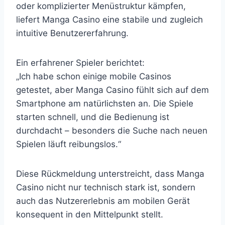
oder komplizierter Menüstruktur kämpfen,
liefert Manga Casino eine stabile und zugleich
intuitive Benutzererfahrung.
Ein erfahrener Spieler berichtet:
„Ich habe schon einige mobile Casinos
getestet, aber Manga Casino fühlt sich auf dem
Smartphone am natürlichsten an. Die Spiele
starten schnell, und die Bedienung ist
durchdacht – besonders die Suche nach neuen
Spielen läuft reibungslos.“
Diese Rückmeldung unterstreicht, dass Manga
Casino nicht nur technisch stark ist, sondern
auch das Nutzererlebnis am mobilen Gerät
konsequent in den Mittelpunkt stellt.