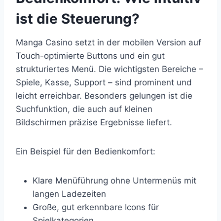
ist die Steuerung?
Manga Casino setzt in der mobilen Version auf
Touch-optimierte Buttons und ein gut
strukturiertes Menü. Die wichtigsten Bereiche –
Spiele, Kasse, Support – sind prominent und
leicht erreichbar. Besonders gelungen ist die
Suchfunktion, die auch auf kleinen
Bildschirmen präzise Ergebnisse liefert.
Ein Beispiel für den Bedienkomfort:
Klare Menüführung ohne Untermenüs mit
langen Ladezeiten
Große, gut erkennbare Icons für
Spielkategorien