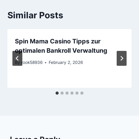
Similar Posts
Spin Mama Casino Tipps zur
optimalen Bankroll Verwaltung
By
rook58936
February 2, 2026