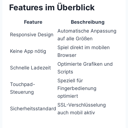
Features im Überblick
Feature
Beschreibung
Automatische Anpassung
Responsive Design
auf alle Größen
Spiel direkt im mobilen
Keine App nötig
Browser
Optimierte Grafiken und
Schnelle Ladezeit
Scripts
Speziell für
Touchpad-
Fingerbedienung
Steuerung
optimiert
SSL-Verschlüsselung
Sicherheitsstandard
auch mobil aktiv