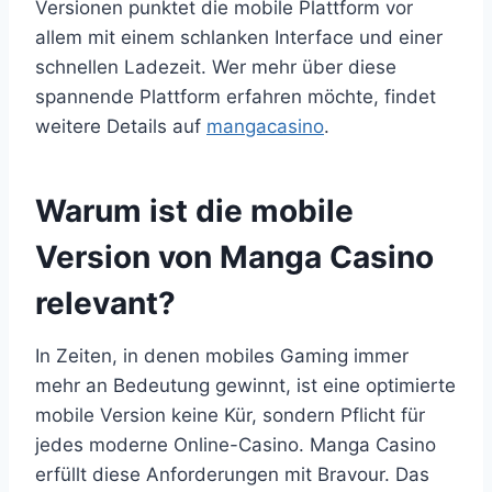
Versionen punktet die mobile Plattform vor
allem mit einem schlanken Interface und einer
schnellen Ladezeit. Wer mehr über diese
spannende Plattform erfahren möchte, findet
weitere Details auf
mangacasino
.
Warum ist die mobile
Version von Manga Casino
relevant?
In Zeiten, in denen mobiles Gaming immer
mehr an Bedeutung gewinnt, ist eine optimierte
mobile Version keine Kür, sondern Pflicht für
jedes moderne Online-Casino. Manga Casino
erfüllt diese Anforderungen mit Bravour. Das