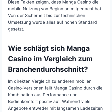
Diese Fakten zeigen, dass Manga Casino die
mobile Nutzung von Beginn an mitgedacht hat.
Von der Sicherheit bis zur technischen
Umsetzung wurde alles auf hohen Standard
gesetzt.
Wie schlägt sich Manga
Casino im Vergleich zum
Branchendurchschnitt?
Im direkten Vergleich zu anderen mobilen
Casino-Versionen fällt Manga Casino durch die
Kombination aus Performance und
Bedienkomfort positiv auf. Während viele
Angebote entweder mit langsamen Ladezeiten