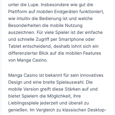
unter die Lupe. Insbesondere wie gut die
Plattform auf mobilen Endgeräten funktioniert,
wie intuitiv die Bedienung ist und welche
Besonderheiten die mobile Nutzung
auszeichnen. Für viele Spieler ist der einfache
und schnelle Zugriff per Smartphone oder
Tablet entscheidend, deshalb lohnt sich ein
differenzierter Blick auf die mobilen Features
von Manga Casino.
Manga Casino ist bekannt für sein innovatives
Design und eine breite Spielauswahl. Die
mobile Version greift diese Stärken auf und
bietet Spielern die Möglichkeit, ihre
Lieblingsspiele jederzeit und überall zu
genießen. Im Vergleich zu klassischen Desktop-