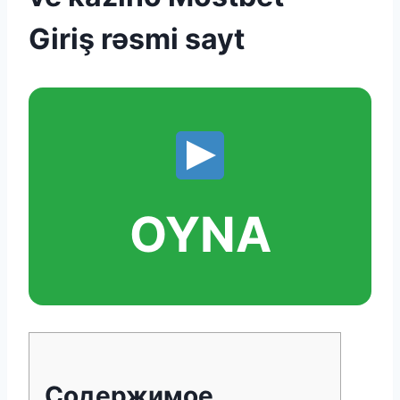
Giriş rəsmi sayt
OYNA
Содержимое