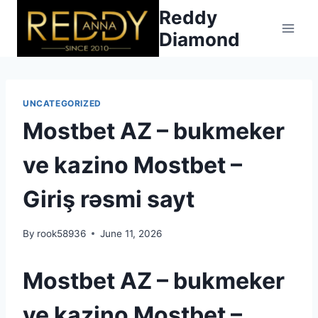
Skip
Reddy
to
Diamond
content
UNCATEGORIZED
Mostbet AZ – bukmeker
ve kazino Mostbet –
Giriş rəsmi sayt
By
rook58936
June 11, 2026
Mostbet AZ – bukmeker
ve kazino Mostbet –