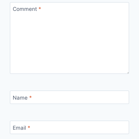
Comment
*
Name
*
Email
*