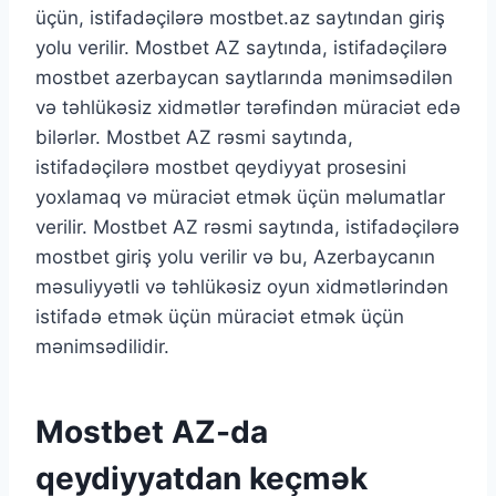
üçün, istifadəçilərə mostbet.az saytından giriş
yolu verilir. Mostbet AZ saytında, istifadəçilərə
mostbet azerbaycan saytlarında mənimsədilən
və təhlükəsiz xidmətlər tərəfindən müraciət edə
bilərlər. Mostbet AZ rəsmi saytında,
istifadəçilərə mostbet qeydiyyat prosesini
yoxlamaq və müraciət etmək üçün məlumatlar
verilir. Mostbet AZ rəsmi saytında, istifadəçilərə
mostbet giriş yolu verilir və bu, Azerbaycanın
məsuliyyətli və təhlükəsiz oyun xidmətlərindən
istifadə etmək üçün müraciət etmək üçün
mənimsədilidir.
Mostbet AZ-da
qeydiyyatdan keçmək