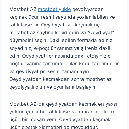
Mostbet AZ
mostbet yukle
qeydiyyatdan
keçmək üçün rəsmi saytında yoxlanılabilən və
təhlükəsizdir. Qeydiyyatdan keçmək üçün
mostbet.az saytına keçid edin və “Qeydiyyat”
düyməsini seçin. Daxil edilən formada adınız,
soyadınız, e-poçt ünvanınız və şifrəniz daxil
edin. Qeydiyyat formasında daxil etdiyiniz e-
poçt ünvanına tərcümə edilən kodu təqdim edin
və qeydiyyat prosesini tamamlayın.
Qeydiyyatdan keçməkdan sonra mostbet az
qeydiyyatlı olun və oyunlarla başlayın.
Mostbet AZ-da qeydiyyatdan keçmək ən yaxşı
yoldur, çünki bu təhlükəsiz və müraciət etmək
üçün bir məkan verir. Qeydiyyatdan keçmək
üçün dəstək xidmətləri də mövcuddur.