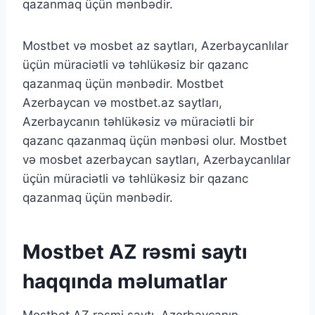
qazanmaq üçün mənbədir.
Mostbet və mosbet az saytları, Azerbaycanlılar
üçün müraciətli və təhlükəsiz bir qazanc
qazanmaq üçün mənbədir. Mostbet
Azerbaycan və mostbet.az saytları,
Azerbaycanın təhlükəsiz və müraciətli bir
qazanc qazanmaq üçün mənbəsi olur. Mostbet
və mosbet azerbaycan saytları, Azerbaycanlılar
üçün müraciətli və təhlükəsiz bir qazanc
qazanmaq üçün mənbədir.
Mostbet AZ rəsmi saytı
haqqında məlumatlar
Mostbet AZ rəsmi saytı, Azerbaycanın