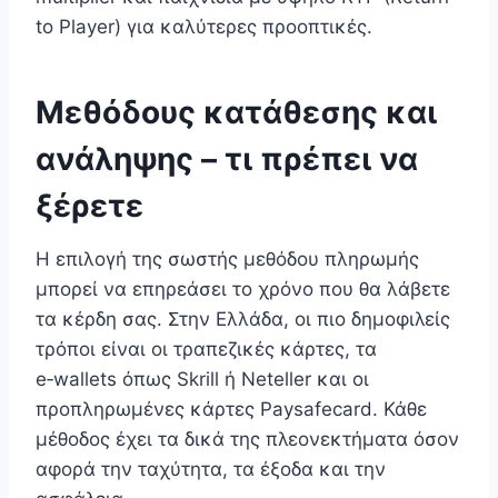
to Player) για καλύτερες προοπτικές.
Μεθόδους κατάθεσης και
ανάληψης – τι πρέπει να
ξέρετε
Η επιλογή της σωστής μεθόδου πληρωμής
μπορεί να επηρεάσει το χρόνο που θα λάβετε
τα κέρδη σας. Στην Ελλάδα, οι πιο δημοφιλείς
τρόποι είναι οι τραπεζικές κάρτες, τα
e‑wallets όπως Skrill ή Neteller και οι
προπληρωμένες κάρτες Paysafecard. Κάθε
μέθοδος έχει τα δικά της πλεονεκτήματα όσον
αφορά την ταχύτητα, τα έξοδα και την