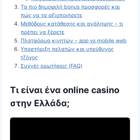
Τα πιο δημοφιλή bonus προσφορές και
πώς να τα αξιοποιήσετε
Μεθόδους κατάθεσης και ανάληψης – τι
πρέπει να ξέρετε
Πλατφόρμα κινητών – app vs mobile web
Υποστήριξη πελατών και υπεύθυνος
τζόγος
Συχνές ερωτήσεις (FAQ)
Τι είναι ένα online casino
στην Ελλάδα;