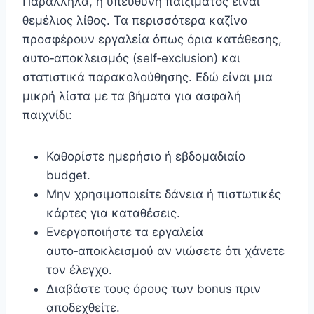
Παράλληλα, η υπεύθυνη παιξίματος είναι
θεμέλιος λίθος. Τα περισσότερα καζίνο
προσφέρουν εργαλεία όπως όρια κατάθεσης,
αυτο‑αποκλεισμός (self‑exclusion) και
στατιστικά παρακολούθησης. Εδώ είναι μια
μικρή λίστα με τα βήματα για ασφαλή
παιχνίδι:
Καθορίστε ημερήσιο ή εβδομαδιαίο
budget.
Μην χρησιμοποιείτε δάνεια ή πιστωτικές
κάρτες για καταθέσεις.
Ενεργοποιήστε τα εργαλεία
αυτο‑αποκλεισμού αν νιώσετε ότι χάνετε
τον έλεγχο.
Διαβάστε τους όρους των bonus πριν
αποδεχθείτε.