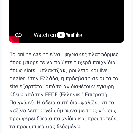
Τα online casino είναι ψηφιακές πλατφόρμες
όπου μπορείτε να παίξετε τυχερά παιχνίδια
όπως slots, μπλακτζακ, ρουλέτα και live
dealer. Στην Ελλάδα, η πρόσβαση σε αυτά τα
site εξαρτάται από το αν διαθέτουν έγκυρη
άδεια από την ΕΕΠΕ (Ελληνική Επιτροπή
Παιγνίων). Η άδεια αυτή διασφαλίζει ότι το
καζίνο λειτουργεί σύμφωνα με τους νόμους,
προσφέρει δίκαια παιχνίδια και προστατεύει
τα προσωπικά σας δεδομένα.