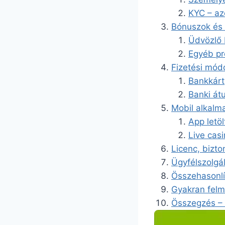
KYC – az
Bónuszok és 
Üdvözlő
Egyéb p
Fizetési módo
Bankkárt
Banki át
Mobil alkalm
App letöl
Live casi
Licenc, bizto
Ügyfélszolgá
Összehasonlí
Gyakran felm
Összegzés – 