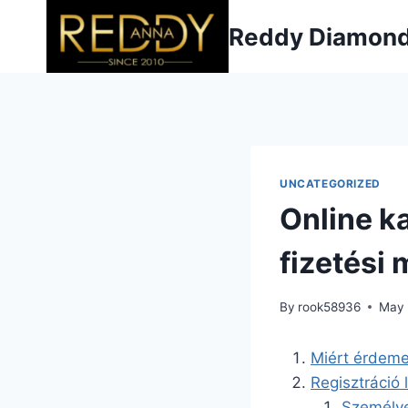
Skip
Reddy Diamon
to
content
UNCATEGORIZED
Online k
fizetési
By
rook58936
May 
Miért érdeme
Regisztráció 
Személy