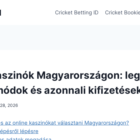
d
Cricket Betting ID
Cricket Bookie
aszinók Magyarországon: le
 módok és azonnali kifizetés
28, 2026
s az online kaszinókat választani Magyarországon?
lépésről lépésre
es adatok megadása