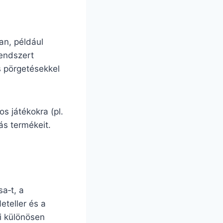
an, például
endszert
s pörgetésekkel
s játékokra (pl.
ás termékeit.
a‑t, a
eteller és a
i különösen