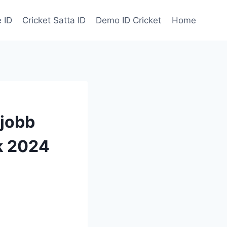
 ID
Cricket Satta ID
Demo ID Cricket
Home
gjobb
ek 2024