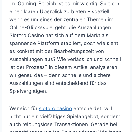
im iGaming-Bereich ist es mir wichtig, Spielern
einen klaren Überblick zu bieten – speziell
wenn es um eines der zentralen Themen im
Online-Glücksspiel geht: die Auszahlungen.
Slotoro Casino hat sich auf dem Markt als
spannende Plattform etabliert, doch wie sieht
es konkret mit der Bearbeitungszeit von
Auszahlungen aus? Wie verlässlich und schnell
ist der Prozess? In diesem Artikel analysieren
wir genau das – denn schnelle und sichere
Auszahlungen sind entscheidend für das
Spielvergnügen.
Wer sich für
slotoro casino
entscheidet, will
nicht nur ein vielfältiges Spielangebot, sondern
auch reibungslose Transaktionen. Gerade bei