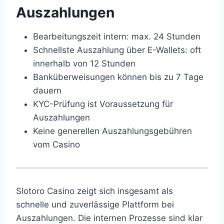
Auszahlungen
Bearbeitungszeit intern: max. 24 Stunden
Schnellste Auszahlung über E-Wallets: oft
innerhalb von 12 Stunden
Banküberweisungen können bis zu 7 Tage
dauern
KYC-Prüfung ist Voraussetzung für
Auszahlungen
Keine generellen Auszahlungsgebühren
vom Casino
Slotoro Casino zeigt sich insgesamt als
schnelle und zuverlässige Plattform bei
Auszahlungen. Die internen Prozesse sind klar