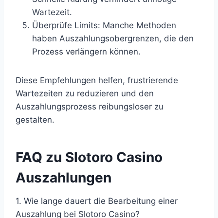
Wartezeit.
Überprüfe Limits: Manche Methoden
haben Auszahlungsobergrenzen, die den
Prozess verlängern können.
Diese Empfehlungen helfen, frustrierende
Wartezeiten zu reduzieren und den
Auszahlungsprozess reibungsloser zu
gestalten.
FAQ zu Slotoro Casino
Auszahlungen
1. Wie lange dauert die Bearbeitung einer
Auszahlung bei Slotoro Casino?