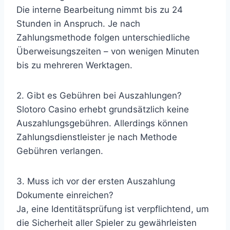
Die interne Bearbeitung nimmt bis zu 24
Stunden in Anspruch. Je nach
Zahlungsmethode folgen unterschiedliche
Überweisungszeiten – von wenigen Minuten
bis zu mehreren Werktagen.
2. Gibt es Gebühren bei Auszahlungen?
Slotoro Casino erhebt grundsätzlich keine
Auszahlungsgebühren. Allerdings können
Zahlungsdienstleister je nach Methode
Gebühren verlangen.
3. Muss ich vor der ersten Auszahlung
Dokumente einreichen?
Ja, eine Identitätsprüfung ist verpflichtend, um
die Sicherheit aller Spieler zu gewährleisten