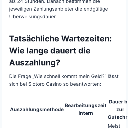
als 24 Stunden. Danach bestimmen die
jeweiligen Zahlungsanbieter die endgültige
Überweisungsdauer.
Tatsächliche Wartezeiten:
Wie lange dauert die
Auszahlung?
Die Frage „Wie schnell kommt mein Geld?“ lässt
sich bei Slotoro Casino so beantworten:
Dauer b
Bearbeitungszeit
Auszahlungsmethode
zur
intern
Gutschri
Meist