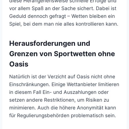
diese Herangehensweise schnelle Erfolge und
vor allem Spaß an der Sache sichert. Dabei ist
Geduld dennoch gefragt – Wetten bleiben ein
Spiel, bei dem man nie alles kontrollieren kann.
Herausforderungen und
Grenzen von Sportwetten ohne
Oasis
Natürlich ist der Verzicht auf Oasis nicht ohne
Einschränkungen. Einige Wettanbieter limitieren
in diesem Fall Ein- und Auszahlungen oder
setzen andere Restriktionen, um Risiken zu
minimieren. Auch die höhere Anonymität kann
für Regulierungsbehörden problematisch sein.