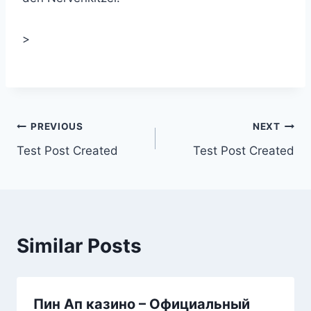
>
Post
PREVIOUS
NEXT
Test Post Created
Test Post Created
navigation
Similar Posts
Пин Ап казино – Официальный