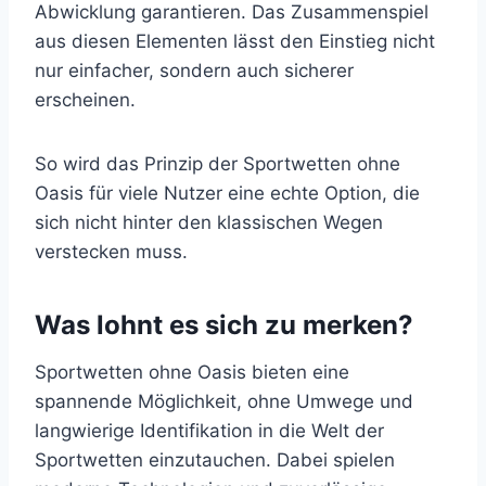
Abwicklung garantieren. Das Zusammenspiel
aus diesen Elementen lässt den Einstieg nicht
nur einfacher, sondern auch sicherer
erscheinen.
So wird das Prinzip der Sportwetten ohne
Oasis für viele Nutzer eine echte Option, die
sich nicht hinter den klassischen Wegen
verstecken muss.
Was lohnt es sich zu merken?
Sportwetten ohne Oasis bieten eine
spannende Möglichkeit, ohne Umwege und
langwierige Identifikation in die Welt der
Sportwetten einzutauchen. Dabei spielen