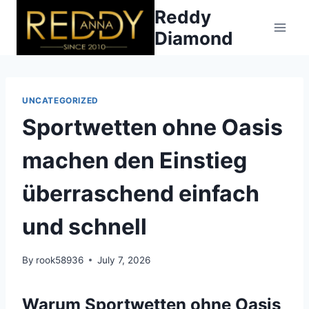
Skip
Reddy
to
Diamond
content
UNCATEGORIZED
Sportwetten ohne Oasis
machen den Einstieg
überraschend einfach
und schnell
By
rook58936
July 7, 2026
Warum Sportwetten ohne Oasis