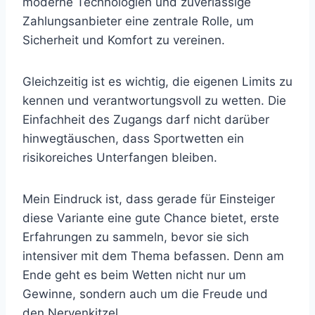
moderne Technologien und zuverlässige
Zahlungsanbieter eine zentrale Rolle, um
Sicherheit und Komfort zu vereinen.
Gleichzeitig ist es wichtig, die eigenen Limits zu
kennen und verantwortungsvoll zu wetten. Die
Einfachheit des Zugangs darf nicht darüber
hinwegtäuschen, dass Sportwetten ein
risikoreiches Unterfangen bleiben.
Mein Eindruck ist, dass gerade für Einsteiger
diese Variante eine gute Chance bietet, erste
Erfahrungen zu sammeln, bevor sie sich
intensiver mit dem Thema befassen. Denn am
Ende geht es beim Wetten nicht nur um
Gewinne, sondern auch um die Freude und
den Nervenkitzel.