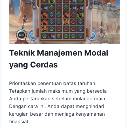
Teknik Manajemen Modal
yang Cerdas
Prioritaskan penentuan batas taruhan.
Tetapkan jumlah maksimum yang bersedia
Anda pertaruhkan sebelum mulai bermain.
Dengan cara ini, Anda dapat menghindari
kerugian besar dan menjaga kenyamanan
finansial.