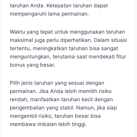
taruhan Anda. Ketepatan taruhan dapat
mempengaruhi lama permainan.
Waktu yang tepat untuk menggunakan taruhan
maksimal juga perlu diperhatikan. Dalam situasi
tertentu, meningkatkan taruhan bisa sangat
menguntungkan, terutama saat mendekati fitur
bonus yang besar.
Pilih jenis taruhan yang sesuai dengan
permainan. Jika Anda lebih memilih risiko
rendah, manfaatkan taruhan kecil dengan
pengembalian yang stabil. Namun, jika siap
mengambil risiko, taruhan besar bisa
membawa imbalan lebih tinggi.