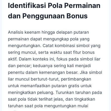
Identifikasi Pola Permainan
dan Penggunaan Bonus
Analisis keenam hingga delapan putaran
permainan dapat mengungkap pola yang
menguntungkan. Catat kombinasi simbol yang
sering muncul, serta waktu saat fitur bonus
aktif. Dalam konteks ini, fokus pada simbol liar
dan pencar; keduanya sering kali menjadi
penentu dalam kemenangan besar. Jika simbol
liar muncul berturut-turut, pertimbangkan
untuk memanfaatkan putaran gratis untuk
meningkatkan peluang. Turunkan taruhan pada
saat pola tidak terlihat jelas, dan tingkatkan
taruhan saat pola menguntungkan mulai