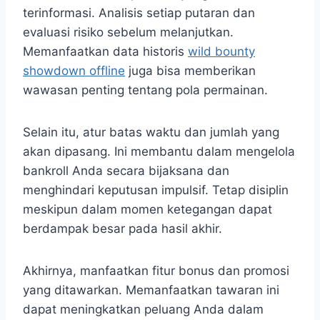
terinformasi. Analisis setiap putaran dan
evaluasi risiko sebelum melanjutkan.
Memanfaatkan data historis
wild bounty
showdown offline
juga bisa memberikan
wawasan penting tentang pola permainan.
Selain itu, atur batas waktu dan jumlah yang
akan dipasang. Ini membantu dalam mengelola
bankroll Anda secara bijaksana dan
menghindari keputusan impulsif. Tetap disiplin
meskipun dalam momen ketegangan dapat
berdampak besar pada hasil akhir.
Akhirnya, manfaatkan fitur bonus dan promosi
yang ditawarkan. Memanfaatkan tawaran ini
dapat meningkatkan peluang Anda dalam