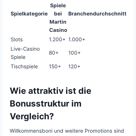
Spiele
Spielkategorie
bei
Branchendurchschnitt
Martin
Casino
Slots
1.200+
1.000+
Live-Casino
80+
100+
Spiele
Tischspiele
150+
120+
Wie attraktiv ist die
Bonusstruktur im
Vergleich?
Willkommensboni und weitere Promotions sind