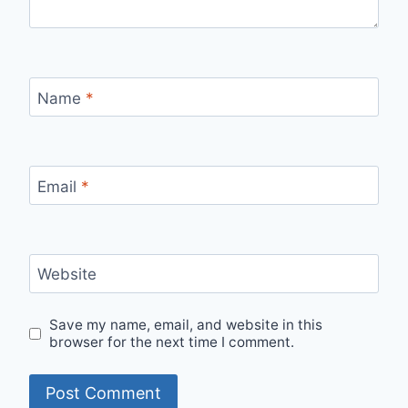
Name
*
Email
*
Website
Save my name, email, and website in this
browser for the next time I comment.