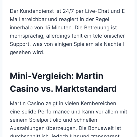
Der Kundendienst ist 24/7 per Live-Chat und E-
Mail erreichbar und reagiert in der Regel
innerhalb von 15 Minuten. Die Betreuung ist
mehrsprachig, allerdings fehlt ein telefonischer
Support, was von einigen Spielern als Nachteil
gesehen wird.
Mini-Vergleich: Martin
Casino vs. Marktstandard
Martin Casino zeigt in vielen Kernbereichen
eine solide Performance und kann vor allem mit
seinem Spielportfolio und schnellen
Auszahlungen überzeugen. Die Bonuswelt ist
durchschnittlich, jedoch klar und transparent.