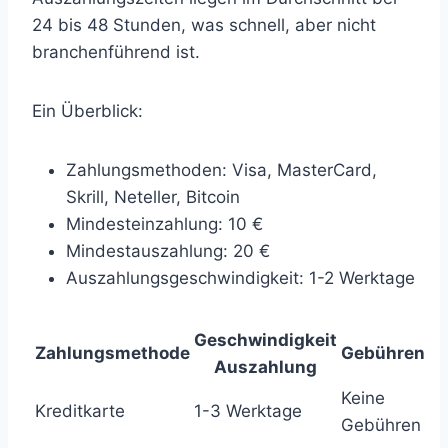
24 bis 48 Stunden, was schnell, aber nicht
branchenführend ist.
Ein Überblick:
Zahlungsmethoden: Visa, MasterCard,
Skrill, Neteller, Bitcoin
Mindesteinzahlung: 10 €
Mindestauszahlung: 20 €
Auszahlungsgeschwindigkeit: 1-2 Werktage
Geschwindigkeit
Zahlungsmethode
Gebühren
Auszahlung
Keine
Kreditkarte
1-3 Werktage
Gebühren