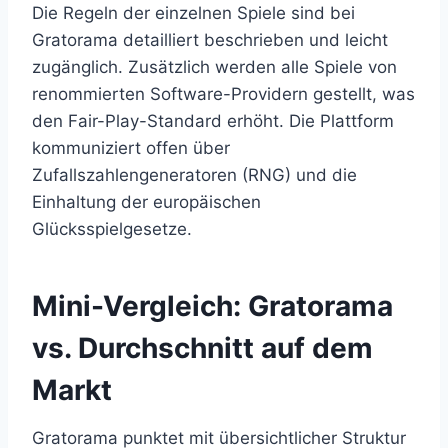
Die Regeln der einzelnen Spiele sind bei
Gratorama detailliert beschrieben und leicht
zugänglich. Zusätzlich werden alle Spiele von
renommierten Software-Providern gestellt, was
den Fair-Play-Standard erhöht. Die Plattform
kommuniziert offen über
Zufallszahlengeneratoren (RNG) und die
Einhaltung der europäischen
Glücksspielgesetze.
Mini-Vergleich: Gratorama
vs. Durchschnitt auf dem
Markt
Gratorama punktet mit übersichtlicher Struktur