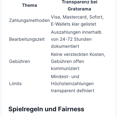
Transparenz bei
Thema
Gratorama
Visa, Mastercard, Sofort,
Zahlungsmethoden
E-Wallets klar gelistet
Auszahlungen innerhalb
Bearbeitungszeit
von 24-72 Stunden
dokumentiert
Keine versteckten Kosten,
Gebühren
Gebühren offen
kommuniziert
Mindest- und
Limits
Höchsteinzahlungen
transparent definiert
Spielregeln und Fairness