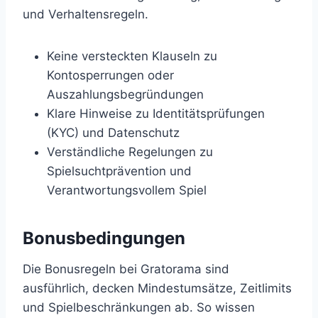
und Verhaltensregeln.
Keine versteckten Klauseln zu
Kontosperrungen oder
Auszahlungsbegründungen
Klare Hinweise zu Identitätsprüfungen
(KYC) und Datenschutz
Verständliche Regelungen zu
Spielsuchtprävention und
Verantwortungsvollem Spiel
Bonusbedingungen
Die Bonusregeln bei Gratorama sind
ausführlich, decken Mindestumsätze, Zeitlimits
und Spielbeschränkungen ab. So wissen