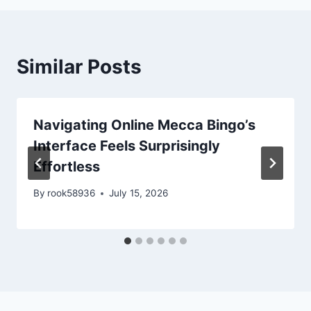
Similar Posts
Navigating Online Mecca Bingo’s
Interface Feels Surprisingly
Effortless
By
rook58936
July 15, 2026