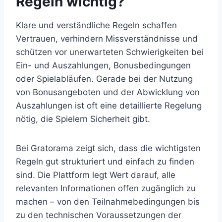
Regeln wichtig?
Klare und verständliche Regeln schaffen
Vertrauen, verhindern Missverständnisse und
schützen vor unerwarteten Schwierigkeiten bei
Ein- und Auszahlungen, Bonusbedingungen
oder Spielabläufen. Gerade bei der Nutzung
von Bonusangeboten und der Abwicklung von
Auszahlungen ist oft eine detaillierte Regelung
nötig, die Spielern Sicherheit gibt.
Bei Gratorama zeigt sich, dass die wichtigsten
Regeln gut strukturiert und einfach zu finden
sind. Die Plattform legt Wert darauf, alle
relevanten Informationen offen zugänglich zu
machen – von den Teilnahmebedingungen bis
zu den technischen Voraussetzungen der