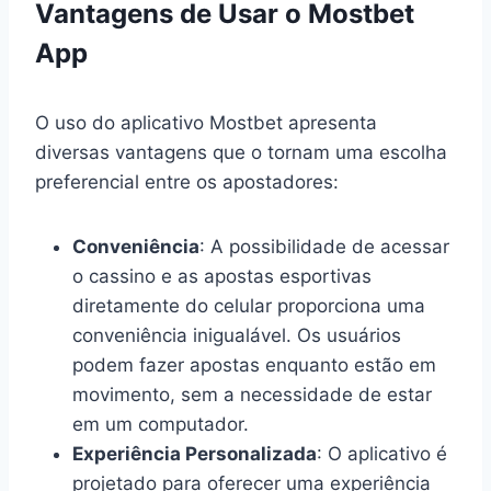
Vantagens de Usar o Mostbet
App
O uso do aplicativo Mostbet apresenta
diversas vantagens que o tornam uma escolha
preferencial entre os apostadores:
Conveniência
: A possibilidade de acessar
o cassino e as apostas esportivas
diretamente do celular proporciona uma
conveniência inigualável. Os usuários
podem fazer apostas enquanto estão em
movimento, sem a necessidade de estar
em um computador.
Experiência Personalizada
: O aplicativo é
projetado para oferecer uma experiência