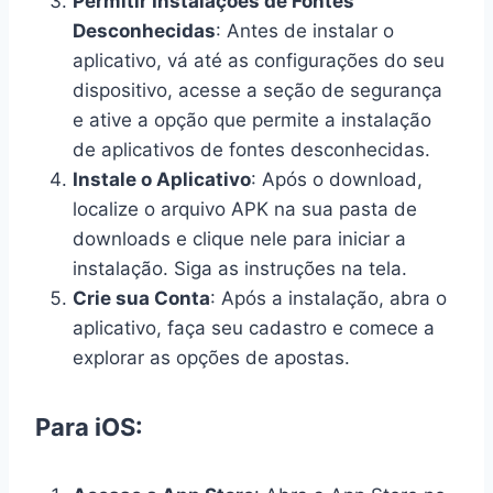
Permitir Instalações de Fontes
Desconhecidas
: Antes de instalar o
aplicativo, vá até as configurações do seu
dispositivo, acesse a seção de segurança
e ative a opção que permite a instalação
de aplicativos de fontes desconhecidas.
Instale o Aplicativo
: Após o download,
localize o arquivo APK na sua pasta de
downloads e clique nele para iniciar a
instalação. Siga as instruções na tela.
Crie sua Conta
: Após a instalação, abra o
aplicativo, faça seu cadastro e comece a
explorar as opções de apostas.
Para iOS: