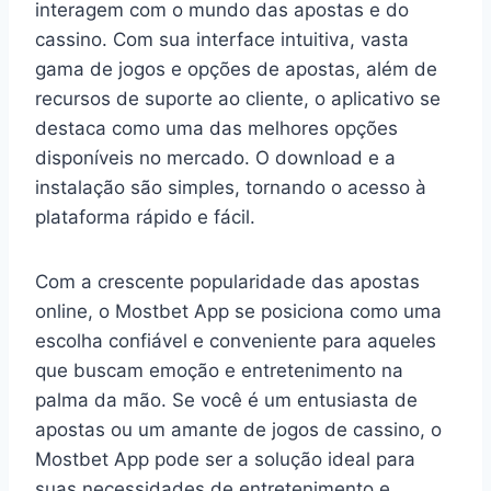
interagem com o mundo das apostas e do
cassino. Com sua interface intuitiva, vasta
gama de jogos e opções de apostas, além de
recursos de suporte ao cliente, o aplicativo se
destaca como uma das melhores opções
disponíveis no mercado. O download e a
instalação são simples, tornando o acesso à
plataforma rápido e fácil.
Com a crescente popularidade das apostas
online, o Mostbet App se posiciona como uma
escolha confiável e conveniente para aqueles
que buscam emoção e entretenimento na
palma da mão. Se você é um entusiasta de
apostas ou um amante de jogos de cassino, o
Mostbet App pode ser a solução ideal para
suas necessidades de entretenimento e