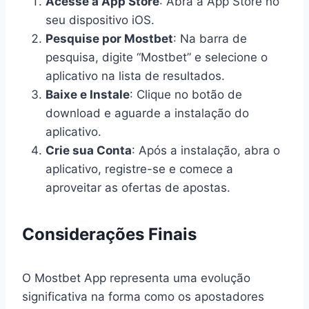
Acesse a App Store
: Abra a App Store no
seu dispositivo iOS.
Pesquise por Mostbet
: Na barra de
pesquisa, digite “Mostbet” e selecione o
aplicativo na lista de resultados.
Baixe e Instale
: Clique no botão de
download e aguarde a instalação do
aplicativo.
Crie sua Conta
: Após a instalação, abra o
aplicativo, registre-se e comece a
aproveitar as ofertas de apostas.
Considerações Finais
O Mostbet App representa uma evolução
significativa na forma como os apostadores