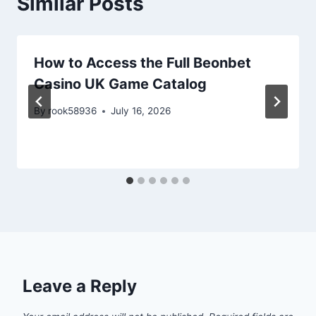
Similar Posts
How to Access the Full Beonbet
Casino UK Game Catalog
By
rook58936
July 16, 2026
Leave a Reply