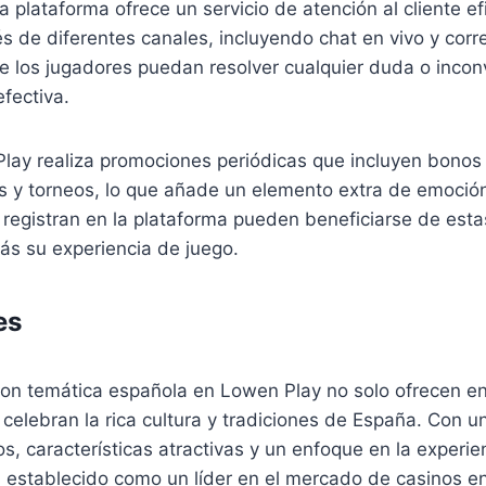
a plataforma ofrece un servicio de atención al cliente ef
és de diferentes canales, incluyendo chat en vivo y corre
ue los jugadores puedan resolver cualquier duda o inco
fectiva.
ay realiza promociones periódicas que incluyen bonos
s y torneos, lo que añade un elemento extra de emoción
registran en la plataforma pueden beneficiarse de esta
s su experiencia de juego.
es
con temática española en Lowen Play no solo ofrecen en
celebran la rica cultura y tradiciones de España. Con u
s, características atractivas y un enfoque en la experien
 establecido como un líder en el mercado de casinos en