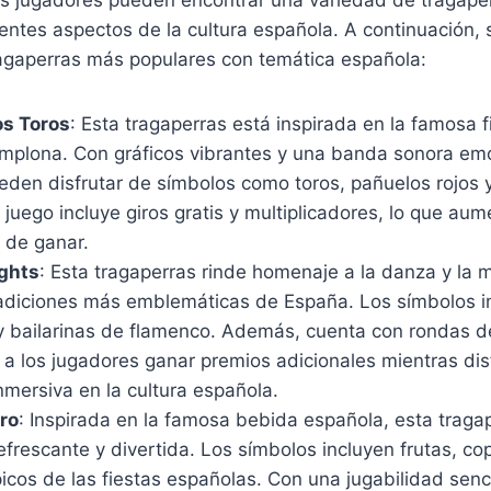
entes aspectos de la cultura española. A continuación,
ragaperras más populares con temática española:
os Toros
: Esta tragaperras está inspirada en la famosa 
mplona. Con gráficos vibrantes y una banda sonora emo
den disfrutar de símbolos como toros, pañuelos rojos y
juego incluye giros gratis y multiplicadores, lo que aum
 de ganar.
ghts
: Esta tragaperras rinde homenaje a la danza y la 
radiciones más emblemáticas de España. Los símbolos in
y bailarinas de flamenco. Además, cuenta con rondas de
 a los jugadores ganar premios adicionales mientras di
nmersiva en la cultura española.
ro
: Inspirada en la famosa bebida española, esta traga
efrescante y divertida. Los símbolos incluyen frutas, co
icos de las fiestas españolas. Con una jugabilidad sencil