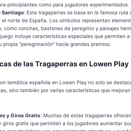
para principiantes como para jugadores experimentados.
e Santiago
: Esta tragaperras se basa en la famosa ruta
a el norte de España. Los símbolos representan element
o, como conchas, bastones de peregrino y paisajes her
juego incluye características especiales que permiten a
u propia “peregrinación” hacia grandes premios.
icas de las Tragaperras en Lowen Play
con temática española en Lowen Play no solo se destac
cas, sino también por varias características que mejoran
es y Giros Gratis
: Muchas de estas tragaperras ofrece
y giros gratis que permiten a los jugadores aumentar su