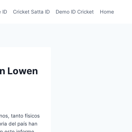
 ID
Cricket Satta ID
Demo ID Cricket
Home
en Lowen
os, tanto físicos
oria del país han
n este informe,