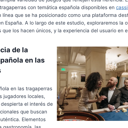
 tragaperras con temática española disponibles en
cass
en línea que se ha posicionado como una plataforma des
en España. A lo largo de este estudio, exploraremos la o
as que los hacen únicos, y la experiencia del usuario en 
cia de la
pañola en las
s
ñola en las tragaperras
os jugadores locales,
despierta el interés de
acionales que buscan
auténtica. Elementos
la gastronomía, las