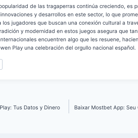
popularidad de las tragaperras continúa creciendo, es 
nnovaciones y desarrollos en este sector, lo que prome
los jugadores que buscan una conexión cultural a travé
radición y modernidad en estos juegos asegura que tan
internacionales encuentren algo que les resuene, hacie
wen Play una celebración del orgullo nacional español.
lay: Tus Datos y Dinero
Baixar Mostbet App: Seu