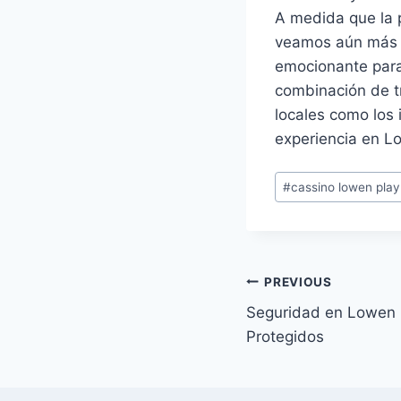
A medida que la 
veamos aún más i
emocionante para 
combinación de t
locales como los 
experiencia en Lo
Post
#
cassino lowen play
Tags:
Post
PREVIOUS
Seguridad en Lowen P
navigation
Protegidos