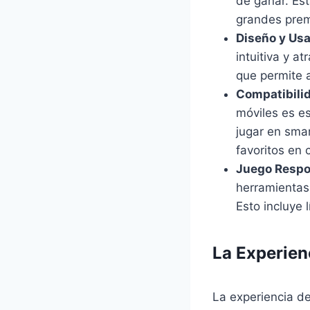
de ganar. Est
grandes prem
Diseño y Usa
intuitiva y at
que permite a
Compatibili
móviles es e
jugar en smar
favoritos en 
Juego Respo
herramientas
Esto incluye 
La Experien
La experiencia d