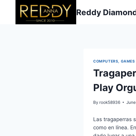
Skip
Reddy Diamon
to
content
COMPUTERS, GAMES
Tragaper
Play Org
By
rook58936
June
Las tragaperras s
como en línea. En 
dado lugar a una 