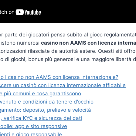
gior parte dei giocatori pensa subito al gioco regolamenta
sistono numerosi
casino non AAMS con licenza interna
rizzazioni rilasciate da autorità estere. Questi siti off
o di giochi, bonus più generosi e una maggiore libertà 
o i casino non AAMS con licenza internazionale?
ere un casinò con licenza internazionale affidabile
ze più comuni e cosa garantiscono
venuto e condizioni da tenere d’occhio
amento: deposito, prelievo e velocità
, verifica KYC e sicurezza dei dati
bile: app e sito responsive
ienti e gioco responsabile