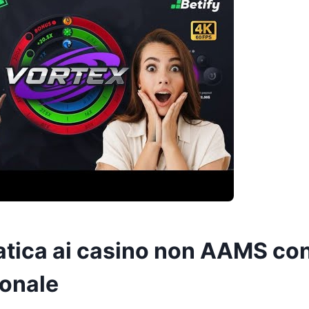
atica ai casino non AAMS con
ionale