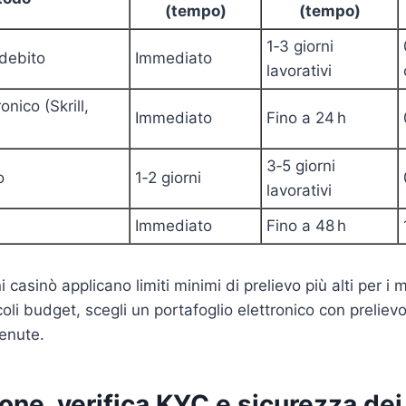
(tempo)
(tempo)
1‑3 giorni
/debito
Immediato
lavorativi
onico (Skrill,
Immediato
Fino a 24 h
3‑5 giorni
o
1‑2 giorni
lavorativi
Immediato
Fino a 48 h
 casinò applicano limiti minimi di prelievo più alti per i m
oli budget, scegli un portafoglio elettronico con preliev
enute.
one, verifica KYC e sicurezza dei