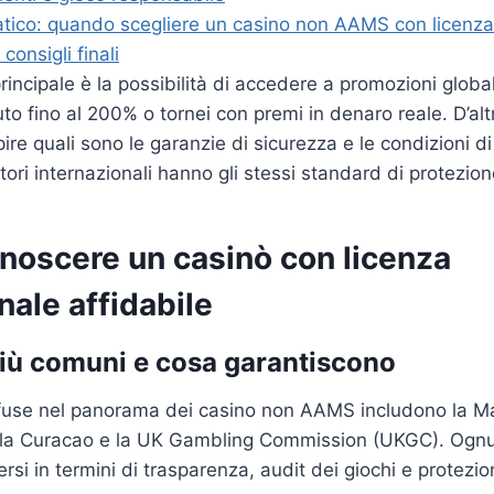
atico: quando scegliere un casino non AAMS con licenza
consigli finali
principale è la possibilità di accedere a promozioni glob
o fino al 200% o tornei con premi in denaro reale. D’alt
re quali sono le garanzie di sicurezza e le condizioni di
atori internazionali hanno gli stessi standard di protezion
noscere un casinò con licenza
nale affidabile
più comuni e cosa garantiscono
iffuse nel panorama dei casino non AAMS includono la 
 la Curacao e la UK Gambling Commission (UKGC). Ognu
ersi in termini di trasparenza, audit dei giochi e protezio