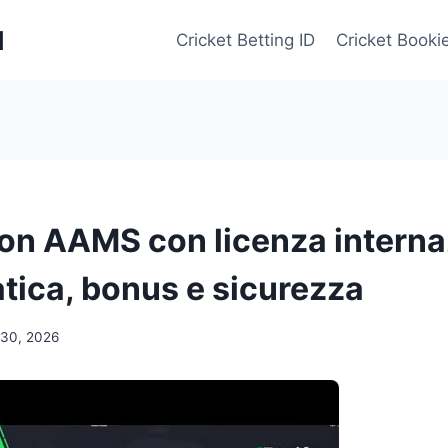
d
Cricket Betting ID
Cricket Bookie
on AAMS con licenza interna
atica, bonus e sicurezza
30, 2026