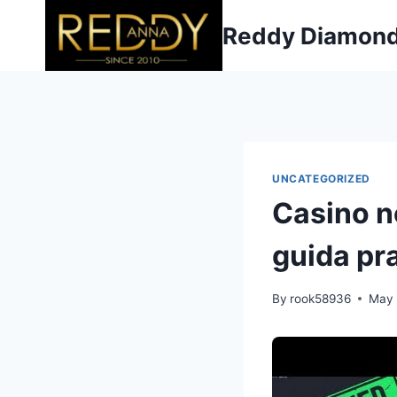
Skip
Reddy Diamon
to
content
UNCATEGORIZED
Casino n
guida pr
By
rook58936
May 