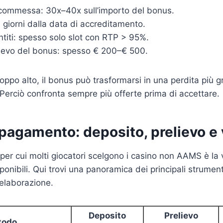
 scommessa: 30x–40x sull’importo del bonus.
4 giorni dalla data di accreditamento.
titi: spesso solo slot con RTP > 95%.
elievo del bonus: spesso € 200–€ 500.
troppo alto, il bonus può trasformarsi in una perdita più 
. Perciò confronta sempre più offerte prima di accettare.
pagamento: deposito, prelievo e 
 per cui molti giocatori scelgono i casino non AAMS è la 
onibili. Qui trovi una panoramica dei principali strument
elaborazione.
Deposito
Prelievo
todo