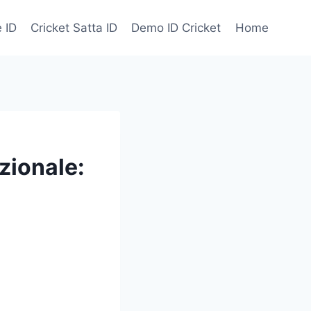
 ID
Cricket Satta ID
Demo ID Cricket
Home
zionale: