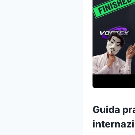
Guida pr
internaz