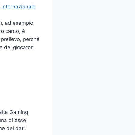
 internazionale
ali, ad esempio
ro canto, è
 prelievo, perché
e dei giocatori.
Malta Gaming
na di esse
ne dei dati.