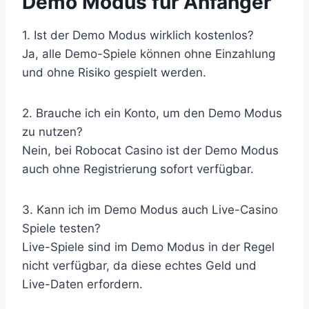
Demo Modus für Anfänger
1. Ist der Demo Modus wirklich kostenlos?
Ja, alle Demo-Spiele können ohne Einzahlung
und ohne Risiko gespielt werden.
2. Brauche ich ein Konto, um den Demo Modus
zu nutzen?
Nein, bei Robocat Casino ist der Demo Modus
auch ohne Registrierung sofort verfügbar.
3. Kann ich im Demo Modus auch Live-Casino
Spiele testen?
Live-Spiele sind im Demo Modus in der Regel
nicht verfügbar, da diese echtes Geld und
Live-Daten erfordern.