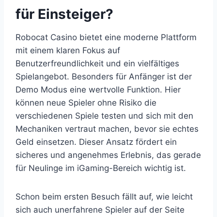
für Einsteiger?
Robocat Casino bietet eine moderne Plattform
mit einem klaren Fokus auf
Benutzerfreundlichkeit und ein vielfältiges
Spielangebot. Besonders für Anfänger ist der
Demo Modus eine wertvolle Funktion. Hier
können neue Spieler ohne Risiko die
verschiedenen Spiele testen und sich mit den
Mechaniken vertraut machen, bevor sie echtes
Geld einsetzen. Dieser Ansatz fördert ein
sicheres und angenehmes Erlebnis, das gerade
für Neulinge im iGaming-Bereich wichtig ist.
Schon beim ersten Besuch fällt auf, wie leicht
sich auch unerfahrene Spieler auf der Seite