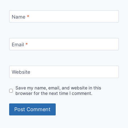
Name
*
Email
*
Website
Save my name, email, and website in this
browser for the next time I comment.