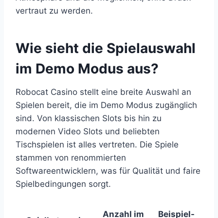
vertraut zu werden.
Wie sieht die Spielauswahl
im Demo Modus aus?
Robocat Casino stellt eine breite Auswahl an
Spielen bereit, die im Demo Modus zugänglich
sind. Von klassischen Slots bis hin zu
modernen Video Slots und beliebten
Tischspielen ist alles vertreten. Die Spiele
stammen von renommierten
Softwareentwicklern, was für Qualität und faire
Spielbedingungen sorgt.
Anzahl im
Beispiel-