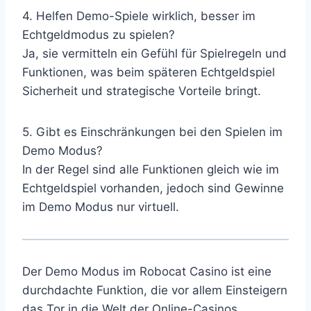
4. Helfen Demo-Spiele wirklich, besser im
Echtgeldmodus zu spielen?
Ja, sie vermitteln ein Gefühl für Spielregeln und
Funktionen, was beim späteren Echtgeldspiel
Sicherheit und strategische Vorteile bringt.
5. Gibt es Einschränkungen bei den Spielen im
Demo Modus?
In der Regel sind alle Funktionen gleich wie im
Echtgeldspiel vorhanden, jedoch sind Gewinne
im Demo Modus nur virtuell.
Der Demo Modus im Robocat Casino ist eine
durchdachte Funktion, die vor allem Einsteigern
das Tor in die Welt der Online-Casinos