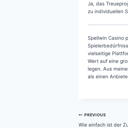
Ja, das Treueprog
zu individuellen 
Spellwin Casino 
Spielerbedürfnis
vielseitige Platt
Wert auf eine gro
legen. Aus meine
als einen Anbiete
Post
PREVIOUS
Wie einfach ist der 