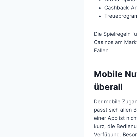
Cashback-Ang
Treueprogram
Die Spielregeln f
Casinos am Markt 
Fallen.
Mobile Nut
überall
Der mobile Zugang
passt sich allen
einer App ist nic
kurz, die Bedienu
Verfügung. Beson