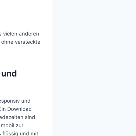
s vielen anderen
n ohne versteckte
t und
responsiv und
 Ein Download
Ladezeiten sind
 mobil zur
 flüssig und mit