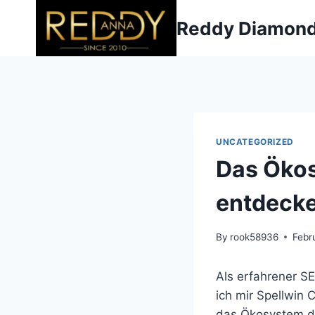
Skip
Reddy Diamon
to
content
UNCATEGORIZED
Das Ökos
entdeck
By
rook58936
Febr
Als erfahrener S
ich mir Spellwin
das Ökosystem di