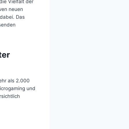
ie Vielfalt der
iven neuen
 dabei. Das
ssenden
ter
ehr als 2.000
Microgaming und
sichtlich