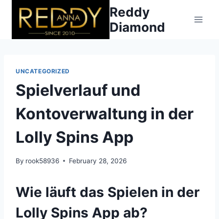
Skip
Reddy
to
Diamond
content
UNCATEGORIZED
Spielverlauf und
Kontoverwaltung in der
Lolly Spins App
By
rook58936
February 28, 2026
Wie läuft das Spielen in der
Lolly Spins App ab?