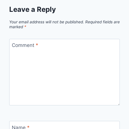
Leave a Reply
Your email address will not be published.
Required fields are
marked
*
Comment
*
Name
*