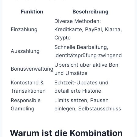
Funktion
Beschreibung
Diverse Methoden:
Einzahlung
Kreditkarte, PayPal, Klarna,
Crypto
Schnelle Bearbeitung,
Auszahlung
Identitätsprüfung zwingend
Übersicht über aktive Boni
Bonusverwaltung
und Umsätze
Kontostand &
Echtzeit-Updates und
Transaktionen
detaillierte Historie
Responsible
Limits setzen, Pausen
Gambling
einlegen, Selbstausschluss
Warum ist die Kombination