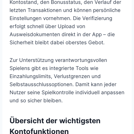
Kontostand, den Bonusstatus, den Verlauf der
letzten Transaktionen und können persönliche
Einstellungen vornehmen. Die Verifizierung
erfolgt schnell über Upload von
Ausweisdokumenten direkt in der App – die
Sicherheit bleibt dabei oberstes Gebot.
Zur Unterstützung verantwortungsvollen
Spielens gibt es integrierte Tools wie
Einzahlungslimits, Verlustgrenzen und
Selbstausschlussoptionen. Damit kann jeder
Nutzer seine Spielkontrolle individuell anpassen
und so sicher bleiben.
Übersicht der wichtigsten
Kontofunktionen