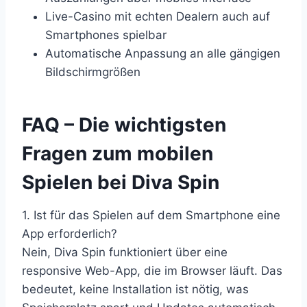
Live-Casino mit echten Dealern auch auf
Smartphones spielbar
Automatische Anpassung an alle gängigen
Bildschirmgrößen
FAQ – Die wichtigsten
Fragen zum mobilen
Spielen bei Diva Spin
1. Ist für das Spielen auf dem Smartphone eine
App erforderlich?
Nein, Diva Spin funktioniert über eine
responsive Web-App, die im Browser läuft. Das
bedeutet, keine Installation ist nötig, was