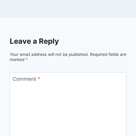
Leave a Reply
Your email address will not be published.
Required fields are
marked
*
Comment
*