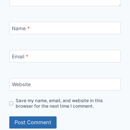
Name
*
Email
*
Website
Save my name, email, and website in this
browser for the next time I comment.