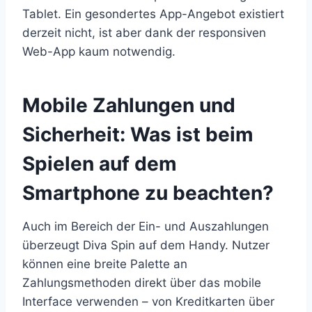
Tablet. Ein gesondertes App-Angebot existiert
derzeit nicht, ist aber dank der responsiven
Web-App kaum notwendig.
Mobile Zahlungen und
Sicherheit: Was ist beim
Spielen auf dem
Smartphone zu beachten?
Auch im Bereich der Ein- und Auszahlungen
überzeugt Diva Spin auf dem Handy. Nutzer
können eine breite Palette an
Zahlungsmethoden direkt über das mobile
Interface verwenden – von Kreditkarten über