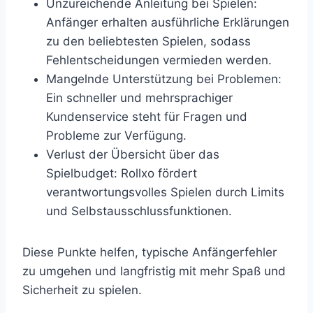
Unzureichende Anleitung bei Spielen:
Anfänger erhalten ausführliche Erklärungen
zu den beliebtesten Spielen, sodass
Fehlentscheidungen vermieden werden.
Mangelnde Unterstützung bei Problemen:
Ein schneller und mehrsprachiger
Kundenservice steht für Fragen und
Probleme zur Verfügung.
Verlust der Übersicht über das
Spielbudget: Rollxo fördert
verantwortungsvolles Spielen durch Limits
und Selbstausschlussfunktionen.
Diese Punkte helfen, typische Anfängerfehler
zu umgehen und langfristig mit mehr Spaß und
Sicherheit zu spielen.