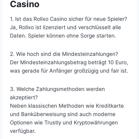
Casino
1. Ist das Rollxo Casino sicher für neue Spieler?
Ja, Rollxo ist lizenziert und verschlüsselt alle
Daten. Spieler können ohne Sorge starten.
2. Wie hoch sind die Mindesteinzahlungen?
Der Mindesteinzahlungsbetrag beträgt 10 Euro,
was gerade für Anfänger großzügig und fair ist.
3. Welche Zahlungsmethoden werden
akzeptiert?
Neben klassischen Methoden wie Kreditkarte
und Banküberweisung sind auch moderne
Optionen wie Trustly und Kryptowährungen
verfügbar.