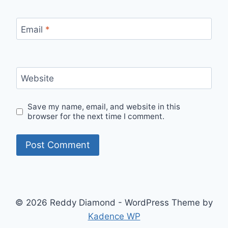
Email
*
Website
Save my name, email, and website in this
browser for the next time I comment.
© 2026 Reddy Diamond - WordPress Theme by
Kadence WP