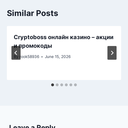
Similar Posts
Cryptoboss онлайн казино – акции
и промокоды
By
rook58936
June 15, 2026
Leave a Reply