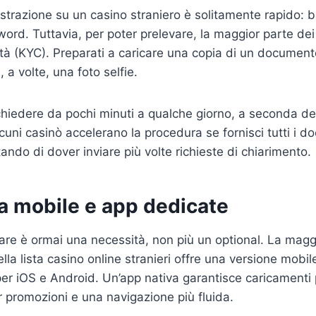
gistrazione su un casino straniero è solitamente rapido:
rd. Tuttavia, per poter prelevare, la maggior parte dei s
tità (KYC). Preparati a caricare una copia di un document
, a volte, una foto selfie.
ichiedere da pochi minuti a qualche giorno, a seconda del
Alcuni casinò accelerano la procedura se fornisci tutti i d
ando di dover inviare più volte richieste di chiarimento.
a mobile e app dedicate
lare è ormai una necessità, non più un optional. La magg
lla lista casino online stranieri offre una versione mobil
er iOS e Android. Un’app nativa garantisce caricamenti p
r promozioni e una navigazione più fluida.