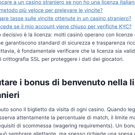
care a un casino straniero se non ho una licenza italia
 metodo più veloce per prelevare le vincite?
re tasse sulle vincite ottenute in un casino straniero?
cede se il mio account viene chiuso per verifiche KYC?
 decisivo è la licenza: molti casinò operano con licenze
e garantiscono standard di sicurezza e trasparenza ricon
ttavia, è fondamentale verificare che la licenza sia valida
di crittografia SSL per proteggere i dati dei giocatori.
are i bonus di benvenuto nella l
anieri
to sono il biglietto da visita di ogni casino. Quando legg
 osserva attentamente la percentuale di match, il limite
 requisiti di scommessa (wagering requirements). Un bo
può sembrare allettante, ma spesso richiede una spesa 