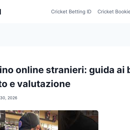
d
Cricket Betting ID
Cricket Bookie
ino online stranieri: guida ai
o e valutazione
30, 2026