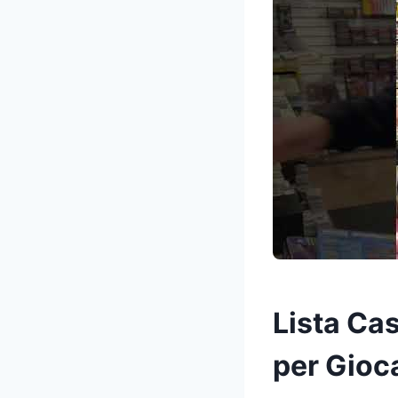
Lista Cas
per Gioca