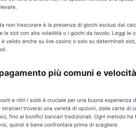
elevare.
a non trascurare è la presenza di giochi esclusi dal calc
 slot con alta volatilità o i giochi da tavolo. Leggi le 
 è valido anche su live casino o solo su determinati slot,
li.
 pagamento più comuni e velocità
ositi e ritiri i soldi è cruciale per una buona esperienza d
 stranieri troverai una varietà di opzioni, dalle carte di c
nici, fino ai bonifici bancari tradizionali. Ogni metodo ha
rsi, quindi è bene confrontare prima di scegliere.