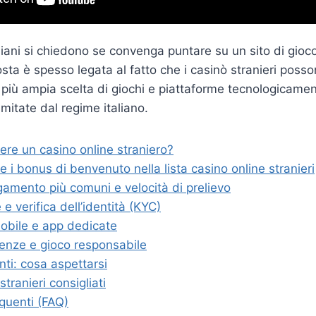
aliani si chiedono se convenga puntare su un sito di gioc
sposta è spesso legata al fatto che i casinò stranieri poss
 più ampia scelta di giochi e piattaforme tecnologicame
limitate dal regime italiano.
ere un casino online straniero?
 i bonus di benvenuto nella lista casino online stranieri
amento più comuni e velocità di prelievo
e verifica dell’identità (KYC)
obile e app dedicate
cenze e gioco responsabile
nti: cosa aspettarsi
tranieri consigliati
uenti (FAQ)