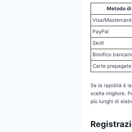
Metodo d
Visa/Mastercard
PayPal
Skrill
Bonifico bancari
Carte prepagate
Se la rapidità è l
scelta migliore. P
più lunghi di elab
Registrazi