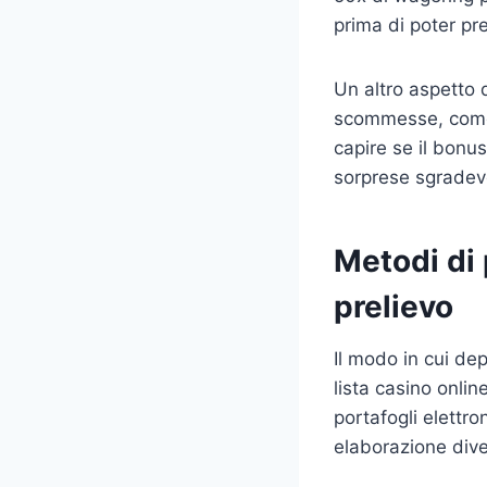
prima di poter pr
Un altro aspetto d
scommesse, come le
capire se il bonus
sorprese sgradevo
Metodi di
prelievo
Il modo in cui dep
lista casino online
portafogli elettro
elaborazione dive