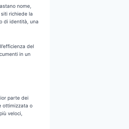
 bastano nome,
iti richiede la
o di identità, una
l’efficienza del
ocumenti in un
ior parte dei
e ottimizzata o
iù veloci,