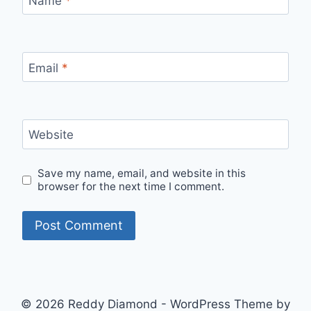
Name
*
Email
*
Website
Save my name, email, and website in this
browser for the next time I comment.
© 2026 Reddy Diamond - WordPress Theme by