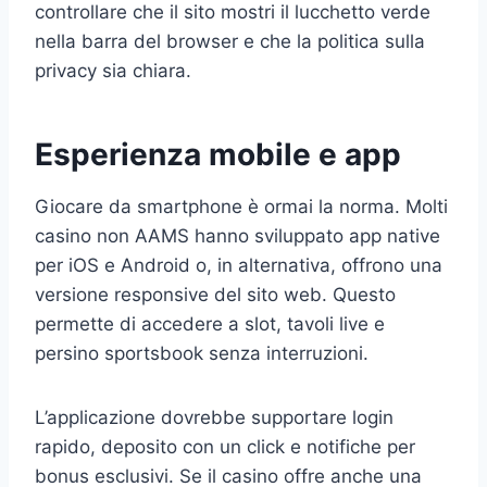
controllare che il sito mostri il lucchetto verde
nella barra del browser e che la politica sulla
privacy sia chiara.
Esperienza mobile e app
Giocare da smartphone è ormai la norma. Molti
casino non AAMS hanno sviluppato app native
per iOS e Android o, in alternativa, offrono una
versione responsive del sito web. Questo
permette di accedere a slot, tavoli live e
persino sportsbook senza interruzioni.
L’applicazione dovrebbe supportare login
rapido, deposito con un click e notifiche per
bonus esclusivi. Se il casino offre anche una