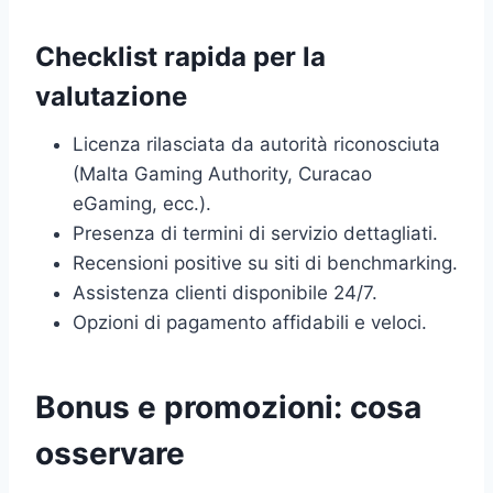
Checklist rapida per la
valutazione
Licenza rilasciata da autorità riconosciuta
(Malta Gaming Authority, Curacao
eGaming, ecc.).
Presenza di termini di servizio dettagliati.
Recensioni positive su siti di benchmarking.
Assistenza clienti disponibile 24/7.
Opzioni di pagamento affidabili e veloci.
Bonus e promozioni: cosa
osservare