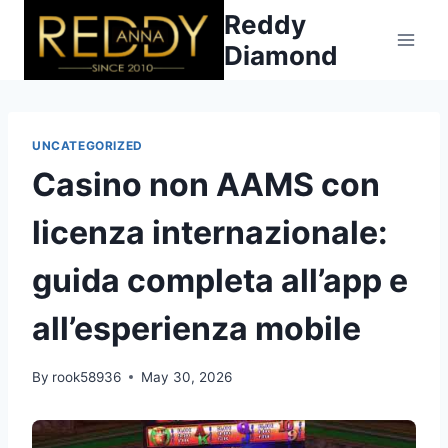
Skip
Reddy
to
Diamond
content
UNCATEGORIZED
Casino non AAMS con
licenza internazionale:
guida completa all’app e
all’esperienza mobile
By
rook58936
May 30, 2026