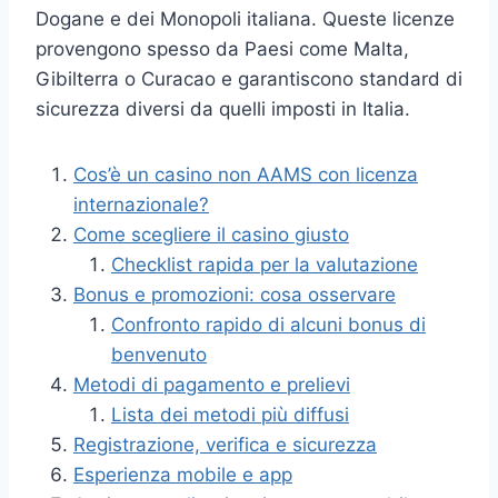
Dogane e dei Monopoli italiana. Queste licenze
provengono spesso da Paesi come Malta,
Gibilterra o Curacao e garantiscono standard di
sicurezza diversi da quelli imposti in Italia.
Cos’è un casino non AAMS con licenza
internazionale?
Come scegliere il casino giusto
Checklist rapida per la valutazione
Bonus e promozioni: cosa osservare
Confronto rapido di alcuni bonus di
benvenuto
Metodi di pagamento e prelievi
Lista dei metodi più diffusi
Registrazione, verifica e sicurezza
Esperienza mobile e app