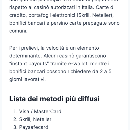
rispetto ai casinò autorizzati in Italia. Carte di
credito, portafogli elettronici (Skrill, Neteller),
bonifici bancari e persino carte prepagate sono
comuni.
Per i prelievi, la velocità è un elemento
determinante. Alcuni casinò garantiscono
“instant payouts” tramite e-wallet, mentre i
bonifici bancari possono richiedere da 2 a 5
giorni lavorativi.
Lista dei metodi più diffusi
Visa / MasterCard
Skrill, Neteller
Paysafecard