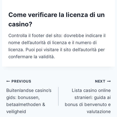
Come verificare la licenza di un
casino?
Controlla il footer del sito: dovrebbe indicare il
nome dell’autorità di licenza e il numero di
licenza. Puoi poi visitare il sito dell’autorità per
confermare la validità.
Post
PREVIOUS
NEXT
Buitenlandse casino’s
Lista casino online
navigation
gids: bonussen,
stranieri: guida ai
betaalmethoden &
bonus di benvenuto e
veiligheid
valutazione