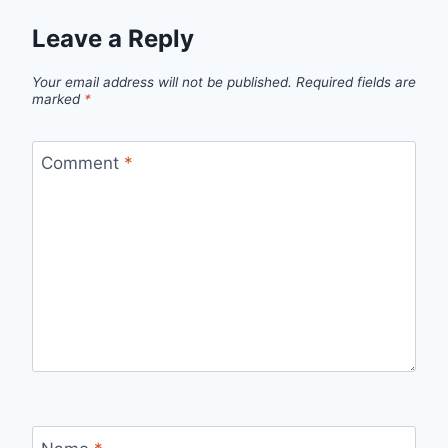
Leave a Reply
Your email address will not be published.
Required fields are
marked
*
Comment
*