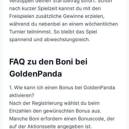
verdoppelt deinen Startbetrag sofort. Schon
nach kurzer Spielzeit kannst du mit den
Freispielen zusätzliche Gewinne erzielen,
während du nebenbei an einem wöchentlichen
Turnier teilnimmst. So bleibt das Spiel
spannend und abwechslungsreich.
FAQ zu den Boni bei
GoldenPanda
1. Wie kann ich einen Bonus bei GoldenPanda
aktivieren?
Nach der Registrierung wählst du beim
Einzahlen den gewünschten Bonus aus.
Manche Boni erfordern einen Bonuscode, der
auf der Aktionsseite angegeben ist.