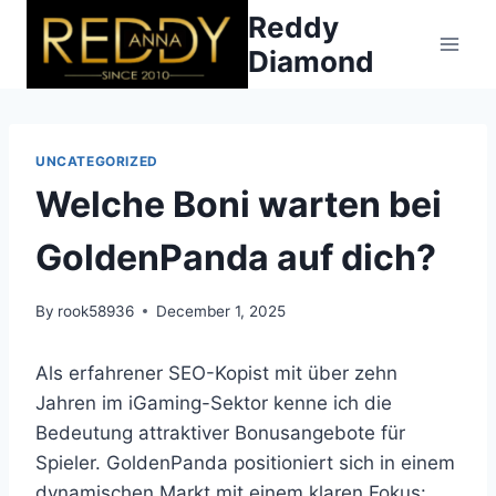
Skip
Reddy
to
Diamond
content
UNCATEGORIZED
Welche Boni warten bei
GoldenPanda auf dich?
By
rook58936
December 1, 2025
Als erfahrener SEO-Kopist mit über zehn
Jahren im iGaming-Sektor kenne ich die
Bedeutung attraktiver Bonusangebote für
Spieler. GoldenPanda positioniert sich in einem
dynamischen Markt mit einem klaren Fokus: