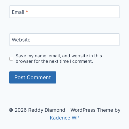
Email
*
Website
Save my name, email, and website in this
browser for the next time I comment.
© 2026 Reddy Diamond - WordPress Theme by
Kadence WP