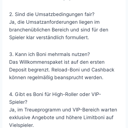
2. Sind die Umsatzbedingungen fair?
Ja, die Umsatzanforderungen liegen im
branchenüblichen Bereich und sind für den
Spieler klar verständlich formuliert.
3. Kann ich Boni mehrmals nutzen?
Das Willkommenspaket ist auf den ersten
Deposit begrenzt. Reload-Boni und Cashback
können regelmäßig beansprucht werden.
4. Gibt es Boni für High-Roller oder VIP-
Spieler?
Ja, im Treueprogramm und VIP-Bereich warten
exklusive Angebote und höhere Limitboni auf
Vielspieler.