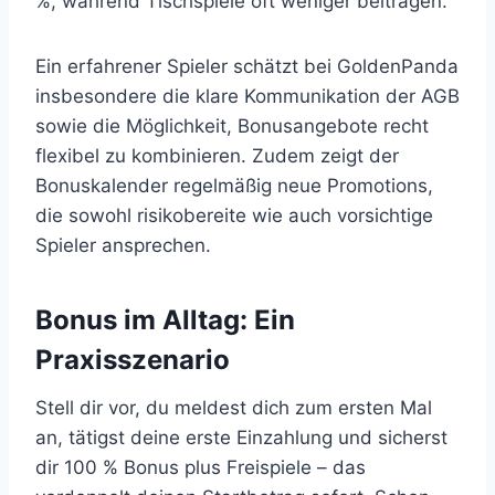
%, während Tischspiele oft weniger beitragen.
Ein erfahrener Spieler schätzt bei GoldenPanda
insbesondere die klare Kommunikation der AGB
sowie die Möglichkeit, Bonusangebote recht
flexibel zu kombinieren. Zudem zeigt der
Bonuskalender regelmäßig neue Promotions,
die sowohl risikobereite wie auch vorsichtige
Spieler ansprechen.
Bonus im Alltag: Ein
Praxisszenario
Stell dir vor, du meldest dich zum ersten Mal
an, tätigst deine erste Einzahlung und sicherst
dir 100 % Bonus plus Freispiele – das