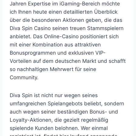
Jahren Expertise im iGaming-Bereich möchte
ich Ihnen heute einen detaillierten Überblick
über die besonderen Aktionen geben, die das
Diva Spin Casino seinen treuen Stammspielern
anbietet. Das Online-Casino positioniert sich
mit einer Kombination aus attraktiven
Bonusprogrammen und exklusiven VIP-
Vorteilen auf dem deutschen Markt und schafft
so nachhaltigen Mehrwert für seine
Community.
Diva Spin ist nicht nur wegen seines
umfangreichen Spielangebots beliebt, sondern
auch wegen seiner beständigen Bonus- und
Loyalty-Aktionen, die gezielt regelmäßig
spielende Kunden belohnen. Wer einmal