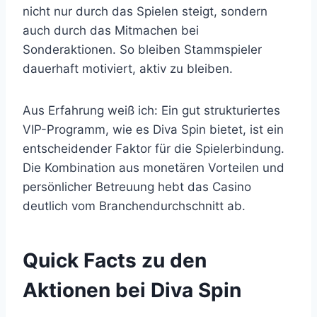
nicht nur durch das Spielen steigt, sondern
auch durch das Mitmachen bei
Sonderaktionen. So bleiben Stammspieler
dauerhaft motiviert, aktiv zu bleiben.
Aus Erfahrung weiß ich: Ein gut strukturiertes
VIP-Programm, wie es Diva Spin bietet, ist ein
entscheidender Faktor für die Spielerbindung.
Die Kombination aus monetären Vorteilen und
persönlicher Betreuung hebt das Casino
deutlich vom Branchendurchschnitt ab.
Quick Facts zu den
Aktionen bei Diva Spin