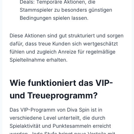
Deals: Temporäre Aktionen, die
Stammspieler zu besonders günstigen
Bedingungen spielen lassen.
Diese Aktionen sind gut strukturiert und sorgen
dafür, dass treue Kunden sich wertgeschätzt
fühlen und zugleich Anreize für regelmäßige
Spielteilnahme erhalten.
Wie funktioniert das VIP-
und Treueprogramm?
Das VIP-Programm von Diva Spin ist in
verschiedene Level unterteilt, die durch
Spielaktivität und Punktesammeln erreicht
werden. Jede Stufe bringt neue Vorteile mit