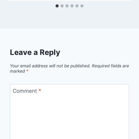
Leave a Reply
Your email address will not be published.
Required fields are
marked
*
Comment
*