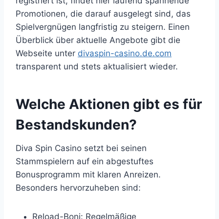
registriert ist, findet hier laufend spannende
Promotionen, die darauf ausgelegt sind, das
Spielvergnügen langfristig zu steigern. Einen
Überblick über aktuelle Angebote gibt die
Webseite unter
divaspin-casino.de.com
transparent und stets aktualisiert wieder.
Welche Aktionen gibt es für
Bestandskunden?
Diva Spin Casino setzt bei seinen
Stammspielern auf ein abgestuftes
Bonusprogramm mit klaren Anreizen.
Besonders hervorzuheben sind:
Reload-Boni: Regelmäßige