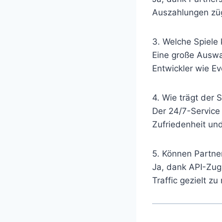
Auszahlungen züg
3. Welche Spiele
Eine große Auswa
Entwickler wie E
4. Wie trägt der 
Der 24/7-Service 
Zufriedenheit und
5. Können Partne
Ja, dank API-Zug
Traffic gezielt zu