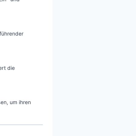
 führender
ert die
sen, um ihren