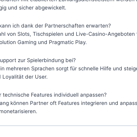
ig und sicher abgewickelt.
 kann ich dank der Partnerschaften erwarten?
hl von Slots, Tischspielen und Live-Casino-Angeboten
volution Gaming und Pragmatic Play.
Support zur Spielerbindung bei?
in mehreren Sprachen sorgt für schnelle Hilfe und steig
 Loyalität der User.
r technische Features individuell anpassen?
ang können Partner oft Features integrieren und anpas
 monetarisieren.