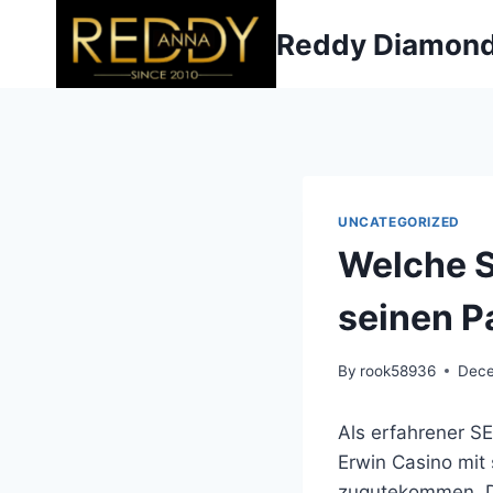
Skip
Reddy Diamon
to
content
UNCATEGORIZED
Welche S
seinen P
By
rook58936
Dece
Als erfahrener SE
Erwin Casino mit
zugutekommen. 