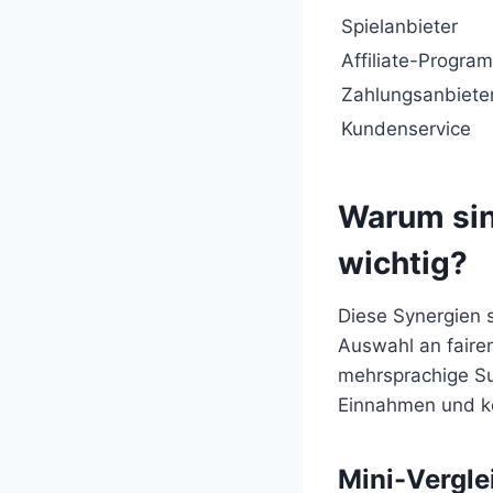
Spielanbieter
Affiliate-Progra
Zahlungsanbiete
Kundenservice
Warum sin
wichtig?
Diese Synergien s
Auswahl an faire
mehrsprachige Sup
Einnahmen und k
Mini-Vergle