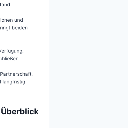
tand.
tionen und
ringt beiden
 Verfügung.
chließen.
Partnerschaft.
 langfristig
 Überblick