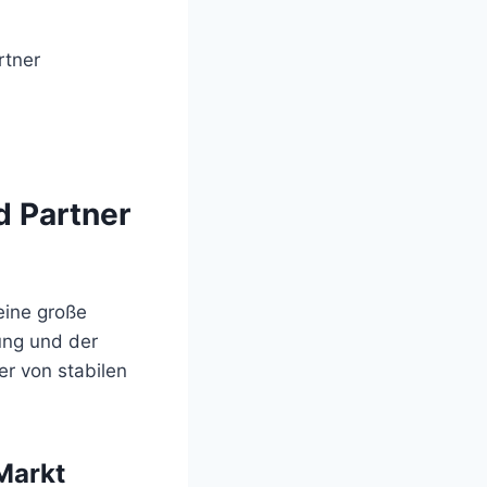
rtner
d Partner
eine große
ung und der
er von stabilen
Markt