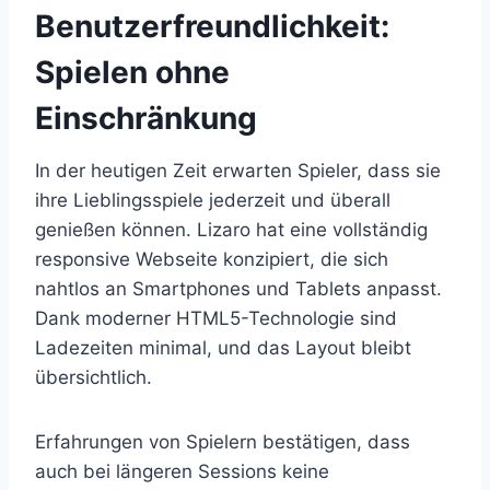
Benutzerfreundlichkeit:
Spielen ohne
Einschränkung
In der heutigen Zeit erwarten Spieler, dass sie
ihre Lieblingsspiele jederzeit und überall
genießen können. Lizaro hat eine vollständig
responsive Webseite konzipiert, die sich
nahtlos an Smartphones und Tablets anpasst.
Dank moderner HTML5-Technologie sind
Ladezeiten minimal, und das Layout bleibt
übersichtlich.
Erfahrungen von Spielern bestätigen, dass
auch bei längeren Sessions keine