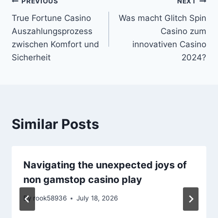
Post
PREVIOUS
NEXT
True Fortune Casino
Was macht Glitch Spin
navigation
Auszahlungsprozess
Casino zum
zwischen Komfort und
innovativen Casino
Sicherheit
2024?
Similar Posts
Navigating the unexpected joys of
non gamstop casino play
By
rook58936
July 18, 2026