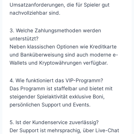
Umsatzanforderungen, die für Spieler gut
nachvollziehbar sind.
3. Welche Zahlungsmethoden werden
unterstützt?
Neben klassischen Optionen wie Kreditkarte
und Banküberweisung sind auch moderne e-
Wallets und Kryptowährungen verfügbar.
4. Wie funktioniert das VIP-Programm?
Das Programm ist staffelbar und bietet mit
steigender Spielaktivität exklusive Boni,
persönlichen Support und Events.
5. Ist der Kundenservice zuverlässig?
Der Support ist mehrsprachig, über Live-Chat