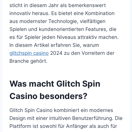
sticht in diesem Jahr als bemerkenswert
innovativ heraus. Es bietet eine Kombination
aus modernster Technologie, vielfältigen
Spielen und kundenorientierten Features, die
es für Spieler jeden Niveaus attraktiv machen.
In diesem Artikel erfahren Sie, warum
glitchspin casino
2024 zu den Vorreitern der
Branche gehört.
Was macht Glitch Spin
Casino besonders?
Glitch Spin Casino kombiniert ein modernes
Design mit einer intuitiven Benutzerführung. Die
Plattform ist sowohl für Anfänger als auch für