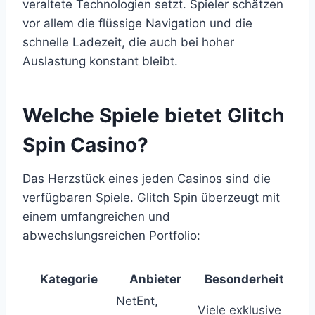
veraltete Technologien setzt. Spieler schätzen
vor allem die flüssige Navigation und die
schnelle Ladezeit, die auch bei hoher
Auslastung konstant bleibt.
Welche Spiele bietet Glitch
Spin Casino?
Das Herzstück eines jeden Casinos sind die
verfügbaren Spiele. Glitch Spin überzeugt mit
einem umfangreichen und
abwechslungsreichen Portfolio:
Kategorie
Anbieter
Besonderheit
NetEnt,
Viele exklusive