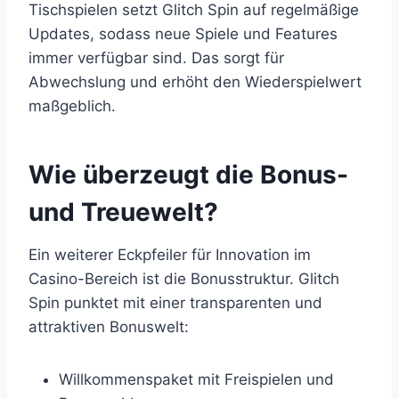
Tischspielen setzt Glitch Spin auf regelmäßige
Updates, sodass neue Spiele und Features
immer verfügbar sind. Das sorgt für
Abwechslung und erhöht den Wiederspielwert
maßgeblich.
Wie überzeugt die Bonus-
und Treuewelt?
Ein weiterer Eckpfeiler für Innovation im
Casino-Bereich ist die Bonusstruktur. Glitch
Spin punktet mit einer transparenten und
attraktiven Bonuswelt:
Willkommenspaket mit Freispielen und