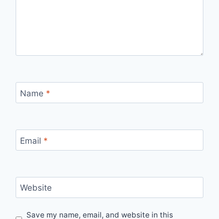
Name
*
Email
*
Website
Save my name, email, and website in this