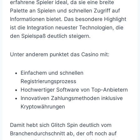
erfahrene Spieler ideal, da sie eine breite
Palette an Spielen und schnellen Zugriff auf
Informationen bietet. Das besondere Highlight
ist die Integration neuester Technologien, die
den Spielspaß deutlich steigern.
Unter anderem punktet das Casino mit:
Einfachem und schnellen
Registrierungsprozess
Hochwertiger Software von Top-Anbietern
Innovativen Zahlungsmethoden inklusive
Kryptowährungen
Damit hebt sich Glitch Spin deutlich vom
Branchendurchschnitt ab, der oft noch auf