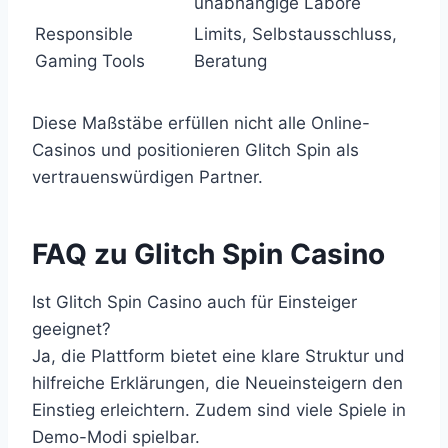
unabhängige Labore
Responsible
Limits, Selbstausschluss,
Gaming Tools
Beratung
Diese Maßstäbe erfüllen nicht alle Online-
Casinos und positionieren Glitch Spin als
vertrauenswürdigen Partner.
FAQ zu Glitch Spin Casino
Ist Glitch Spin Casino auch für Einsteiger
geeignet?
Ja, die Plattform bietet eine klare Struktur und
hilfreiche Erklärungen, die Neueinsteigern den
Einstieg erleichtern. Zudem sind viele Spiele in
Demo-Modi spielbar.