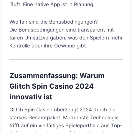
läuft. Eine native App ist in Planung.
Wie fair sind die Bonusbedingungen?
Die Bonusbedingungen sind transparent mit
fairen Umsatzvorgaben, was den Spielern mehr
Kontrolle über ihre Gewinne gibt.
Zusammenfassung: Warum
Glitch Spin Casino 2024
innovativ ist
Glitch Spin Casino überzeugt 2024 durch ein
starkes Gesamtpaket. Modernste Technologie
trifft auf ein vielfältiges Spieleportfolio aus Top-