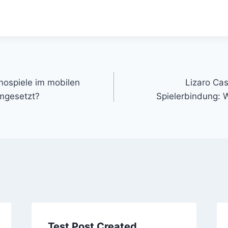
inospiele im mobilen
Lizaro Cas
umgesetzt?
Spielerbindung:
Test Post Created