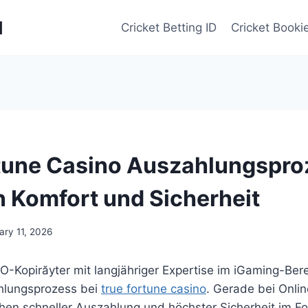
d
Cricket Betting ID
Cricket Bookie
tune Casino Auszahlungspro
 Komfort und Sicherheit
ary 11, 2026
O-Kopirăyter mit langjähriger Expertise im iGaming-Bere
hlungsprozess bei
true fortune casino
. Gerade bei Onli
en schneller Auszahlung und höchster Sicherheit im Fok