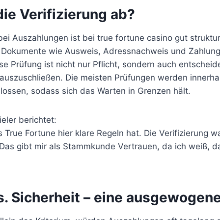
die Verifizierung ab?
bei Auszahlungen ist bei true fortune casino gut strukturi
 Dokumente wie Ausweis, Adressnachweis und Zahlun
e Prüfung ist nicht nur Pflicht, sondern auch entschei
auszuschließen. Die meisten Prüfungen werden innerha
ossen, sodass sich das Warten in Grenzen hält.
eler berichtet:
s True Fortune hier klare Regeln hat. Die Verifizierung w
 Das gibt mir als Stammkunde Vertrauen, da ich weiß, 
s. Sicherheit – eine ausgewogen