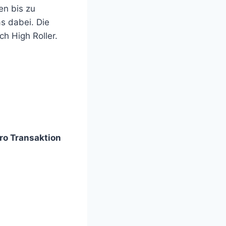
en bis zu
s dabei. Die
ch High Roller.
ro Transaktion