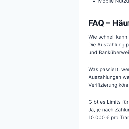
Mobile Nutzu
FAQ – Häu
Wie schnell kann
Die Auszahlung pe
und Banküberwei
Was passiert, wen
Auszahlungen wer
Verifizierung kö
Gibt es Limits f
Ja, je nach Zahlu
10.000 € pro Tra