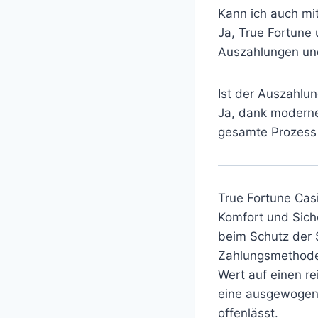
Kann ich auch mi
Ja, True Fortune
Auszahlungen und
Ist der Auszahlu
Ja, dank moderner
gesamte Prozess 
True Fortune Cas
Komfort und Siche
beim Schutz der 
Zahlungsmethoden 
Wert auf einen r
eine ausgewogen
offenlässt.