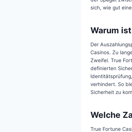
sich, wie gut eine
Warum ist
Der Auszahlungspr
Casinos. Zu lang
Zweifel. True For
definierten Sich
Identitätsprüfun
verhindert. So bl
Sicherheit zu kom
Welche Za
True Fortune Casi