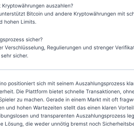
t Kryptowährungen auszahlen?
 unterstützt Bitcoin und andere Kryptowährungen mit sc
 hohen Limits.
ngsprozess sicher?
 Verschlüsselung, Regulierungen und strenger Verifikat
sehr sicher.
ino positioniert sich mit seinem Auszahlungsprozess kl
rheit. Die Plattform bietet schnelle Transaktionen, ohn
Spieler zu machen. Gerade in einem Markt mit oft frag
und hohen Wartezeiten stellt das einen klaren Vorteil d
eibungslosen und transparenten Auszahlungsprozess lege
e Lösung, die weder unnötig bremst noch Sicherheits