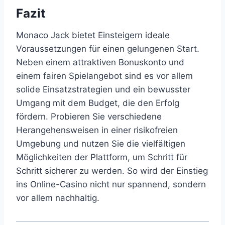
Fazit
Monaco Jack bietet Einsteigern ideale
Voraussetzungen für einen gelungenen Start.
Neben einem attraktiven Bonuskonto und
einem fairen Spielangebot sind es vor allem
solide Einsatzstrategien und ein bewusster
Umgang mit dem Budget, die den Erfolg
fördern. Probieren Sie verschiedene
Herangehensweisen in einer risikofreien
Umgebung und nutzen Sie die vielfältigen
Möglichkeiten der Plattform, um Schritt für
Schritt sicherer zu werden. So wird der Einstieg
ins Online-Casino nicht nur spannend, sondern
vor allem nachhaltig.