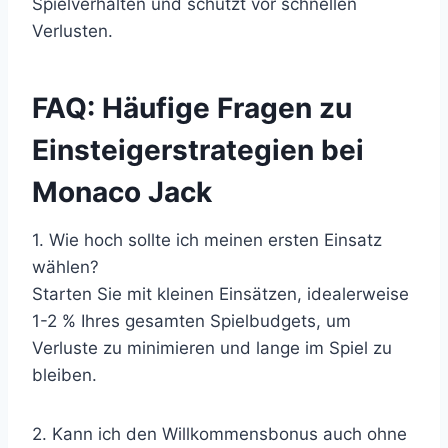
Spielverhalten und schützt vor schnellen
Verlusten.
FAQ: Häufige Fragen zu
Einsteigerstrategien bei
Monaco Jack
1. Wie hoch sollte ich meinen ersten Einsatz
wählen?
Starten Sie mit kleinen Einsätzen, idealerweise
1-2 % Ihres gesamten Spielbudgets, um
Verluste zu minimieren und lange im Spiel zu
bleiben.
2. Kann ich den Willkommensbonus auch ohne