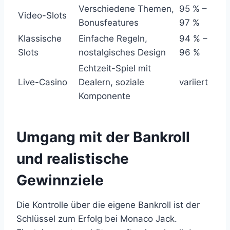
Verschiedene Themen,
95 % –
Video-Slots
Bonusfeatures
97 %
Klassische
Einfache Regeln,
94 % –
Slots
nostalgisches Design
96 %
Echtzeit-Spiel mit
Live-Casino
Dealern, soziale
variiert
Komponente
Umgang mit der Bankroll
und realistische
Gewinnziele
Die Kontrolle über die eigene Bankroll ist der
Schlüssel zum Erfolg bei Monaco Jack.