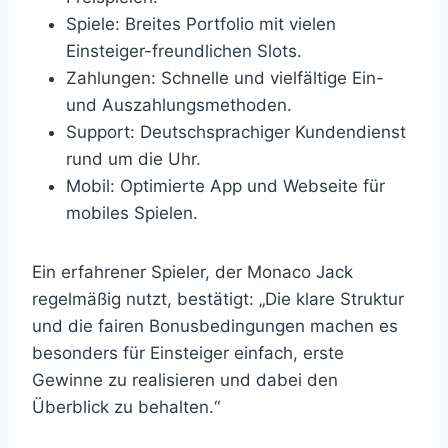
Spiele: Breites Portfolio mit vielen
Einsteiger-freundlichen Slots.
Zahlungen: Schnelle und vielfältige Ein-
und Auszahlungsmethoden.
Support: Deutschsprachiger Kundendienst
rund um die Uhr.
Mobil: Optimierte App und Webseite für
mobiles Spielen.
Ein erfahrener Spieler, der Monaco Jack
regelmäßig nutzt, bestätigt: „Die klare Struktur
und die fairen Bonusbedingungen machen es
besonders für Einsteiger einfach, erste
Gewinne zu realisieren und dabei den
Überblick zu behalten.“