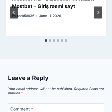
Mostbet – Giriş rəsmi sayt
By
rook58936
June 11, 2026
Leave a Reply
Your email address will not be published.
Required fields are
marked
*
Comment
*