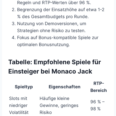
Regeln und RTP-Werten über 96 %.
Begrenzung der Einsatzhöhe auf etwa 1-2
% des Gesamtbudgets pro Runde.
Nutzung von Demoversionen, um
Strategien ohne Risiko zu testen.
Fokus auf Bonus-kompatible Spiele zur
optimalen Bonusnutzung.
Tabelle: Empfohlene Spiele für
Einsteiger bei Monaco Jack
RTP-
Spieltyp
Eigenschaften
Bereich
Slots mit
Häufige kleine
96 % –
niedriger
Gewinne, geringes
98 %
Volatilität
Risiko